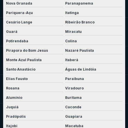
Nova Granada
Paranapanema
Pariquera-Açu
Itatinga
Cesário Lange
Ribeirão Branco
Guará
Miracatu
Potirendaba
Colina
Pirapora do Bom Jesus
Nazaré Paulista
Monte Azul Paulista
Itaberá
Santo Anastácio
Águas de Lindóia
Elias Fausto
Paraibuna
Rosana
Viradouro
Alumínio
Buritama
Juquiá
Caconde
Pradópolis
Guapiara
Itajobi
Macatuba