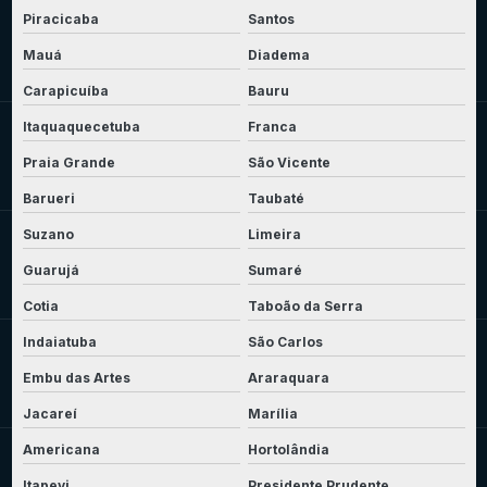
Piracicaba
Santos
Mauá
Diadema
Carapicuíba
Bauru
Itaquaquecetuba
Franca
Praia Grande
São Vicente
Barueri
Taubaté
Suzano
Limeira
Guarujá
Sumaré
Cotia
Taboão da Serra
Indaiatuba
São Carlos
Embu das Artes
Araraquara
Jacareí
Marília
Americana
Hortolândia
Itapevi
Presidente Prudente