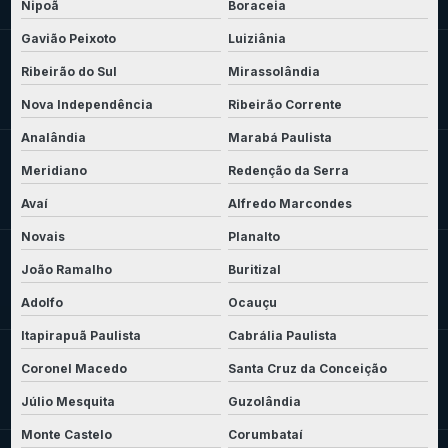
Nipoã
Boraceia
Gavião Peixoto
Luiziânia
Ribeirão do Sul
Mirassolândia
Nova Independência
Ribeirão Corrente
Analândia
Marabá Paulista
Meridiano
Redenção da Serra
Avaí
Alfredo Marcondes
Novais
Planalto
João Ramalho
Buritizal
Adolfo
Ocauçu
Itapirapuã Paulista
Cabrália Paulista
Coronel Macedo
Santa Cruz da Conceição
Júlio Mesquita
Guzolândia
Monte Castelo
Corumbataí