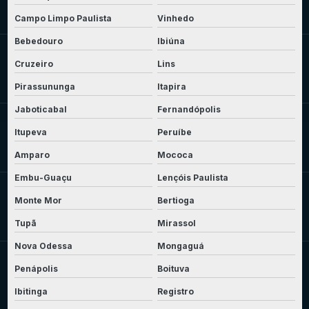
Campo Limpo Paulista
Vinhedo
Bebedouro
Ibiúna
Cruzeiro
Lins
Pirassununga
Itapira
Jaboticabal
Fernandópolis
Itupeva
Peruíbe
Amparo
Mococa
Embu-Guaçu
Lençóis Paulista
Monte Mor
Bertioga
Tupã
Mirassol
Nova Odessa
Mongaguá
Penápolis
Boituva
Ibitinga
Registro