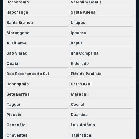
Borborema
Valentim Gentil
Itaporanga
Santa Adélia
Santa Branca
Urupês
Morungaba
Ipaussu
Auriflama
Itapuí
São Simão
Ilha Comprida
Quatá
Eldorado
Boa Esperança do Sul
Flórida Paulista
Joanópolis
Serra Azul
Sete Barras
Maracaí
Taguaí
Cedral
Piquete
Duartina
Cananéia
Luiz Antônio
Chavantes
Tapiratiba