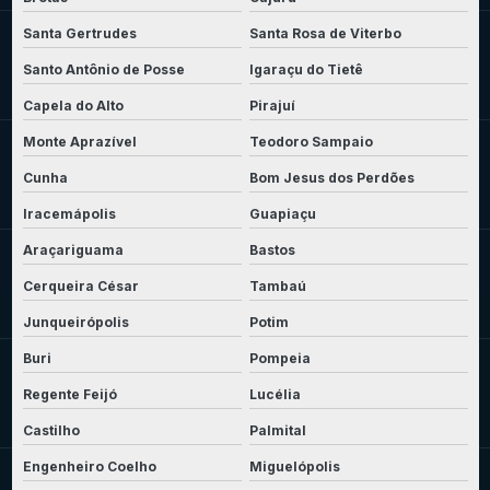
Santa Gertrudes
Santa Rosa de Viterbo
Santo Antônio de Posse
Igaraçu do Tietê
Capela do Alto
Pirajuí
Monte Aprazível
Teodoro Sampaio
Cunha
Bom Jesus dos Perdões
Iracemápolis
Guapiaçu
Araçariguama
Bastos
Cerqueira César
Tambaú
Junqueirópolis
Potim
Buri
Pompeia
Regente Feijó
Lucélia
Castilho
Palmital
Engenheiro Coelho
Miguelópolis