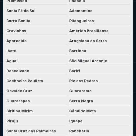
Promissão
Ilhabela
Santa Fé do Sul
Adamantina
Barra Bonita
Pitangueiras
Cravinhos
Américo Brasiliense
Aparecida
Araçoiaba da Serra
Ibaté
Barrinha
Aguaí
São Miguel Arcanjo
Descalvado
Bariri
Cachoeira Paulista
Rio das Pedras
Osvaldo Cruz
Guararema
Guararapes
Serra Negra
Biritiba Mirim
Cândido Mota
Piraju
Iguape
Santa Cruz das Palmeiras
Rancharia