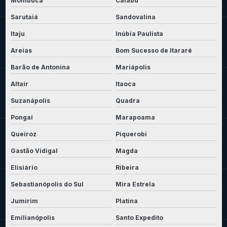
Mombuca
Caiabu
Sarutaiá
Sandovalina
Itaju
Inúbia Paulista
Areias
Bom Sucesso de Itararé
Barão de Antonina
Mariápolis
Altair
Itaoca
Suzanápolis
Quadra
Pongaí
Marapoama
Queiroz
Piquerobi
Gastão Vidigal
Magda
Elisiário
Ribeira
Sebastianópolis do Sul
Mira Estrela
Jumirim
Platina
Emilianópolis
Santo Expedito