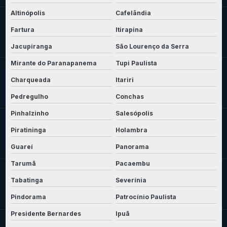
Altinópolis
Cafelândia
Fartura
Itirapina
Jacupiranga
São Lourenço da Serra
Mirante do Paranapanema
Tupi Paulista
Charqueada
Itariri
Pedregulho
Conchas
Pinhalzinho
Salesópolis
Piratininga
Holambra
Guareí
Panorama
Tarumã
Pacaembu
Tabatinga
Severínia
Pindorama
Patrocínio Paulista
Presidente Bernardes
Ipuã