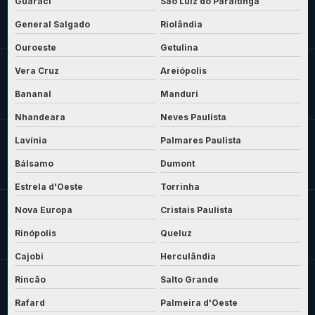
Guaraci
São Luiz do Paraitinga
General Salgado
Riolândia
Ouroeste
Getulina
Vera Cruz
Areiópolis
Bananal
Manduri
Nhandeara
Neves Paulista
Lavínia
Palmares Paulista
Bálsamo
Dumont
Estrela d'Oeste
Torrinha
Nova Europa
Cristais Paulista
Rinópolis
Queluz
Cajobi
Herculândia
Rincão
Salto Grande
Rafard
Palmeira d'Oeste