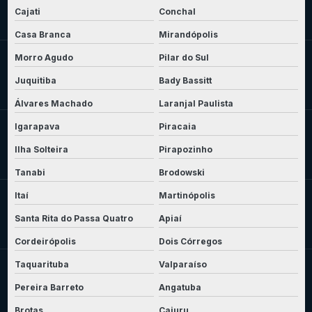
Cajati
Conchal
Casa Branca
Mirandópolis
Morro Agudo
Pilar do Sul
Juquitiba
Bady Bassitt
Álvares Machado
Laranjal Paulista
Igarapava
Piracaia
Ilha Solteira
Pirapozinho
Tanabi
Brodowski
Itaí
Martinópolis
Santa Rita do Passa Quatro
Apiaí
Cordeirópolis
Dois Córregos
Taquarituba
Valparaíso
Pereira Barreto
Angatuba
Brotas
Cajuru