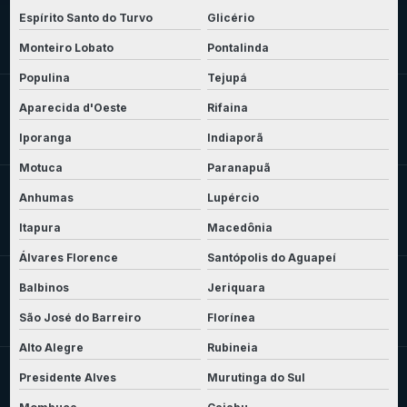
Espírito Santo do Turvo
Glicério
Monteiro Lobato
Pontalinda
Populina
Tejupá
Aparecida d'Oeste
Rifaina
Iporanga
Indiaporã
Motuca
Paranapuã
Anhumas
Lupércio
Itapura
Macedônia
Álvares Florence
Santópolis do Aguapeí
Balbinos
Jeriquara
São José do Barreiro
Florínea
Alto Alegre
Rubineia
Presidente Alves
Murutinga do Sul