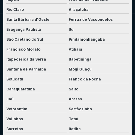
Rio Claro
Araçatuba
Santa Bárbara d'Oeste
Ferraz de Vasconcelos
Bragança Paulista
Itu
São Caetano do Sul
Pindamonhangaba
Francisco Morato
Atibaia
Itapecerica da Serra
Itapetininga
Santana de Parnaíba
Mogi Guaçu
Botucatu
Franco da Rocha
Caraguatatuba
Salto
Jaú
Araras
Votorantim
Sertãozinho
Valinhos
Tatuí
Barretos
Itatiba