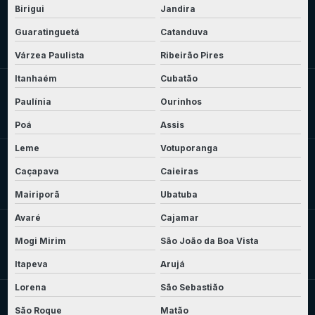
Birigui
Jandira
Guaratinguetá
Catanduva
Várzea Paulista
Ribeirão Pires
Itanhaém
Cubatão
Paulínia
Ourinhos
Poá
Assis
Leme
Votuporanga
Caçapava
Caieiras
Mairiporã
Ubatuba
Avaré
Cajamar
Mogi Mirim
São João da Boa Vista
Itapeva
Arujá
Lorena
São Sebastião
São Roque
Matão