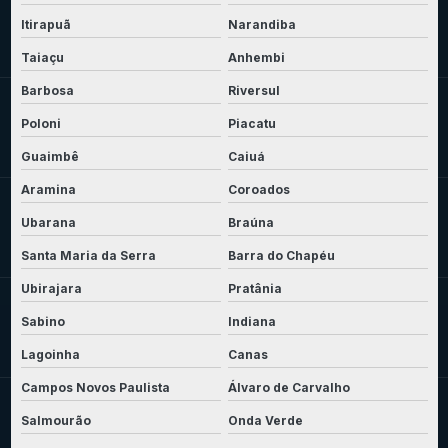
Itirapuã
Narandiba
Taiaçu
Anhembi
Barbosa
Riversul
Poloni
Piacatu
Guaimbê
Caiuá
Aramina
Coroados
Ubarana
Braúna
Santa Maria da Serra
Barra do Chapéu
Ubirajara
Pratânia
Sabino
Indiana
Lagoinha
Canas
Campos Novos Paulista
Álvaro de Carvalho
Salmourão
Onda Verde