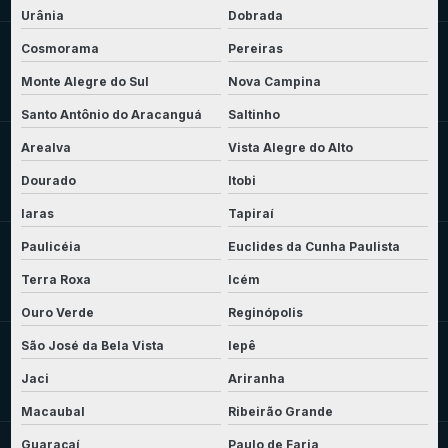
Urânia
Dobrada
Cosmorama
Pereiras
Monte Alegre do Sul
Nova Campina
Santo Antônio do Aracanguá
Saltinho
Arealva
Vista Alegre do Alto
Dourado
Itobi
Iaras
Tapiraí
Paulicéia
Euclides da Cunha Paulista
Terra Roxa
Icém
Ouro Verde
Reginópolis
São José da Bela Vista
Iepê
Jaci
Ariranha
Macaubal
Ribeirão Grande
Guaraçaí
Paulo de Faria