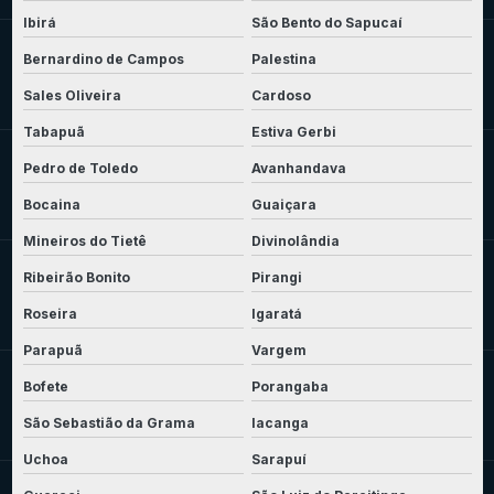
Ibirá
São Bento do Sapucaí
Bernardino de Campos
Palestina
Sales Oliveira
Cardoso
Tabapuã
Estiva Gerbi
Pedro de Toledo
Avanhandava
Bocaina
Guaiçara
Mineiros do Tietê
Divinolândia
Ribeirão Bonito
Pirangi
Roseira
Igaratá
Parapuã
Vargem
Bofete
Porangaba
São Sebastião da Grama
Iacanga
Uchoa
Sarapuí