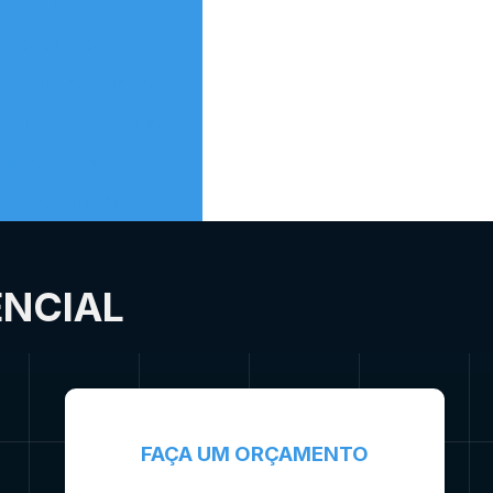
bra clínica
ica odontológica
ras em consultórios
eforma apartamento
 de consultórios
á de construção
ENCIAL
FAÇA UM ORÇAMENTO