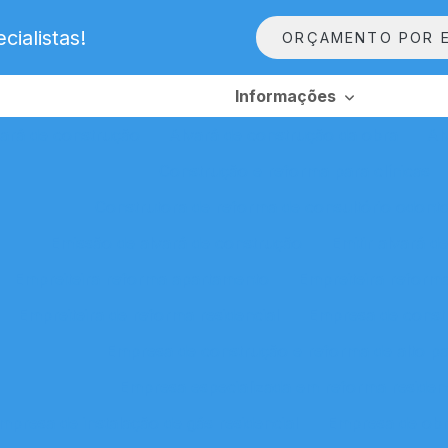
ialistas!
ORÇAMENTO POR E
Informações
ará de construção
Alvará de construção da obra
Al
Construção e reforma para clínicas
Construtora de reforma de consultório odonto
Emissão de alvará de construção
Emitir alvará d
Empreiteira reforma apartamento
Empreiteira reform
Empreiteira de reforma residencial
Empresa de const
Empresa de construção e reforma de alto p
Empresa especializada em reforma residenc
mpresa de instalação de gás residencial
Empresa de obra