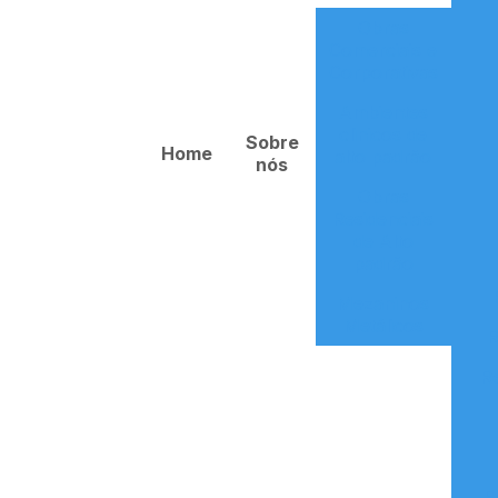
Obras
Comerciais e
Corporativas
Ambientes
clinicos de
Sobre
Home
alto padrão
nós
Obras
Residenciais
de Alto
padrão
Mezaninos
Metálicos
R
R
R