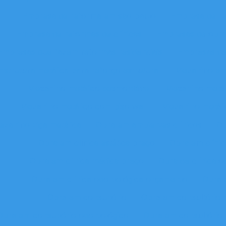
Empresa de reforma em são paulo
Empresa de r
Empresa de reformas de clínicas
Empresas de obra
Empresas que fazem reformas residenciais
Empresas de
Estrutura metálica para reforço estrutural
Mezanino em 
Mezanino metálico desmontável
Mezanino metál
Mezanino metálico com piso wall
Mezanino metálic
ezanino viga metálica
Obra em ambientes clínicos
Ob
Obra em clínica estética preço
Obra em clíni
Obra em clinica médica preço
Obra de clínica o
Obra em clínica odontológica orçamento
Obra 
Obra em consultório
Obra em consultório 
Obra em consultório odontológico
Obra em consultório 