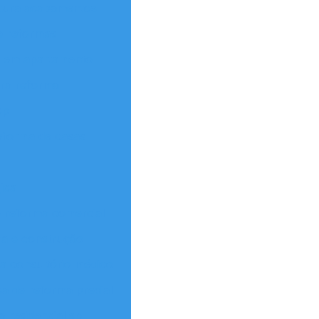
tura acabamentos
e reformas
a em apartamento
ra reforma
sp
eforma de casas
ica
 reforma comercial
a e construção
a consultório médico
a de reforma predial
 residencial sp