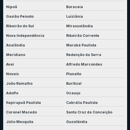
Nipoã
Boraceia
Gavião Peixoto
Luiziânia
Ribeirão do Sul
Mirassolândia
Nova Independência
Ribeirão Corrente
Analândia
Marabá Paulista
Meridiano
Redenção da Serra
Avaí
Alfredo Marcondes
Novais
Planalto
João Ramalho
Buritizal
Adolfo
Ocauçu
Itapirapuã Paulista
Cabrália Paulista
Coronel Macedo
Santa Cruz da Conceição
Júlio Mesquita
Guzolândia