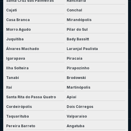
Santa Cruz das Palmeiras
Rancharia
Cajati
Conchal
Casa Branca
Mirandópolis
Morro Agudo
Pilar do Sul
Juquitiba
Bady Bassitt
Álvares Machado
Laranjal Paulista
Igarapava
Piracaia
Ilha Solteira
Pirapozinho
Tanabi
Brodowski
Itaí
Martinópolis
Santa Rita do Passa Quatro
Apiaí
Cordeirópolis
Dois Córregos
Taquarituba
Valparaíso
Pereira Barreto
Angatuba