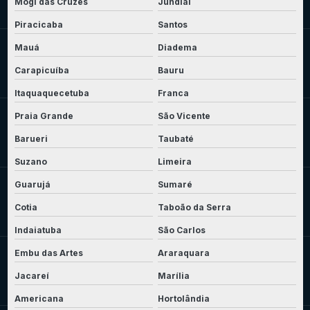
Mogi das Cruzes
Jundiaí
Piracicaba
Santos
Mauá
Diadema
Carapicuíba
Bauru
Itaquaquecetuba
Franca
Praia Grande
São Vicente
Barueri
Taubaté
Suzano
Limeira
Guarujá
Sumaré
Cotia
Taboão da Serra
Indaiatuba
São Carlos
Embu das Artes
Araraquara
Jacareí
Marília
Americana
Hortolândia