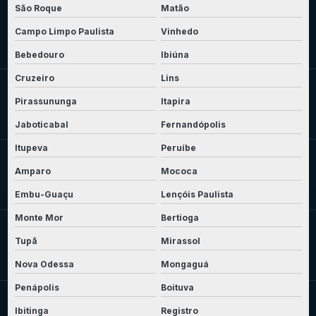
São Roque
Matão
Campo Limpo Paulista
Vinhedo
Bebedouro
Ibiúna
Cruzeiro
Lins
Pirassununga
Itapira
Jaboticabal
Fernandópolis
Itupeva
Peruíbe
Amparo
Mococa
Embu-Guaçu
Lençóis Paulista
Monte Mor
Bertioga
Tupã
Mirassol
Nova Odessa
Mongaguá
Penápolis
Boituva
Ibitinga
Registro