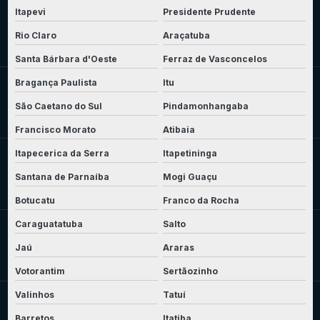
Itapevi
Presidente Prudente
Rio Claro
Araçatuba
Santa Bárbara d'Oeste
Ferraz de Vasconcelos
Bragança Paulista
Itu
São Caetano do Sul
Pindamonhangaba
Francisco Morato
Atibaia
Itapecerica da Serra
Itapetininga
Santana de Parnaíba
Mogi Guaçu
Botucatu
Franco da Rocha
Caraguatatuba
Salto
Jaú
Araras
Votorantim
Sertãozinho
Valinhos
Tatuí
Barretos
Itatiba