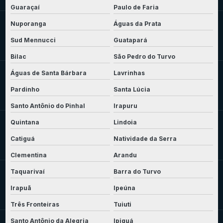
Guaraçaí
Paulo de Faria
Nuporanga
Águas da Prata
Sud Mennucci
Guatapará
Bilac
São Pedro do Turvo
Águas de Santa Bárbara
Lavrinhas
Pardinho
Santa Lúcia
Santo Antônio do Pinhal
Irapuru
Quintana
Lindoia
Catiguá
Natividade da Serra
Clementina
Arandu
Taquarivaí
Barra do Turvo
Irapuã
Ipeúna
Três Fronteiras
Tuiuti
Santo Antônio da Alegria
Ipiguá