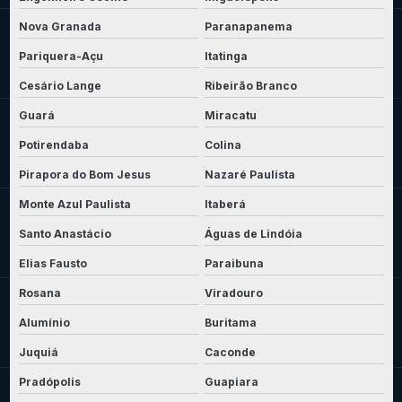
Nova Granada
Paranapanema
Pariquera-Açu
Itatinga
Cesário Lange
Ribeirão Branco
Guará
Miracatu
Potirendaba
Colina
Pirapora do Bom Jesus
Nazaré Paulista
Monte Azul Paulista
Itaberá
Santo Anastácio
Águas de Lindóia
Elias Fausto
Paraibuna
Rosana
Viradouro
Alumínio
Buritama
Juquiá
Caconde
Pradópolis
Guapiara