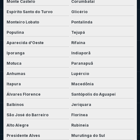
Monte Castelo
Corumbataí
Espírito Santo do Turvo
Glicério
Monteiro Lobato
Pontalinda
Populina
Tejupá
Aparecida d'Oeste
Rifaina
Iporanga
Indiaporã
Motuca
Paranapuã
Anhumas
Lupércio
Itapura
Macedônia
Álvares Florence
Santópolis do Aguapeí
Balbinos
Jeriquara
São José do Barreiro
Florínea
Alto Alegre
Rubineia
Presidente Alves
Murutinga do Sul