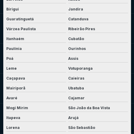
Birigui
Jandira
Guaratinguetá
Catanduva
Várzea Paulista
Ribeirão Pires
Itanhaém
Cubatão
Paulínia
Ourinhos
Poá
Assis
Leme
Votuporanga
Caçapava
Caieiras
Mairiporã
Ubatuba
Avaré
Cajamar
Mogi Mirim
São João da Boa Vista
Itapeva
Arujá
Lorena
São Sebastião