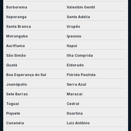
Borborema
Valentim Gentil
Itaporanga
Santa Adélia
Santa Branca
Urupês
Morungaba
Ipaussu
Auriflama
Itapuí
São Simão
Ilha Comprida
Quatá
Eldorado
Boa Esperança do Sul
Flórida Paulista
Joanópolis
Serra Azul
Sete Barras
Maracaí
Taguaí
Cedral
Piquete
Duartina
Cananéia
Luiz Antônio