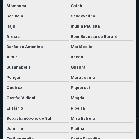
Mombuca
Caiabu
Sarutaiá
Sandovalina
Itaju
Inúbia Paulista
Areias
Bom Sucesso de Itararé
Barão de Antonina
Mariápolis
Altair
Itaoca
Suzanápolis
Quadra
Pongaí
Marapoama
Queiroz
Piquerobi
Gastão Vidigal
Magda
Elisiário
Ribeira
Sebastianópolis do Sul
Mira Estrela
Jumirim
Platina
Emilianópolis
Santo Expedito