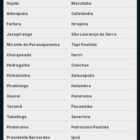
Itajobi
Macatuba
Altinópolis
Cafelândia
Fartura
Itirapina
Jacupiranga
São Lourenço da Serra
Mirante do Paranapanema
Tupi Paulista
Charqueada
Itariri
Pedregulho
Conchas
Pinhalzinho
Salesópolis
Piratininga
Holambra
Guareí
Panorama
Tarumã
Pacaembu
Tabatinga
Severínia
Pindorama
Patrocínio Paulista
Presidente Bernardes
Ipuã