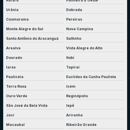
Rafard
Palmeira d'Oeste
Urânia
Dobrada
Cosmorama
Pereiras
Monte Alegre do Sul
Nova Campina
Santo Antônio do Aracanguá
Saltinho
Arealva
Vista Alegre do Alto
Dourado
Itobi
Iaras
Tapiraí
Paulicéia
Euclides da Cunha Paulista
Terra Roxa
Icém
Ouro Verde
Reginópolis
São José da Bela Vista
Iepê
Jaci
Ariranha
Macaubal
Ribeirão Grande