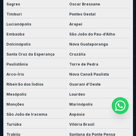
Sagres
Oscar Bressane
Timburi
Pontes Gestal
Lucianópolis
Arapeí
Embaúba
São João do Pau-d'Alho
Dolcinópolis
Nova Guataporanga
Santa Cruz da Esperança
Cruzália
Paulistânia
Torre de Pedra
Arco-Íris
Nova Canaã Paulista
Ribeirão dos Índios
Guarani d'Oeste
Mesópolis
Lourdes
Monções
Marinópolis
São João de Iracema
Aspásia
Turiúba
Vitória Brasil
Trabiju
Santana da Ponte Pensa