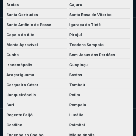
Brotas
Cajuru
Santa Gertrudes
Santa Rosa de Viterbo
Santo Antônio de Posse
Igaraçu do Tietê
Capela do Alto
Pirajuí
Monte Aprazível
Teodoro Sampaio
Cunha
Bom Jesus dos Perdões
Iracemápolis
Guapiaçu
Araçariguama
Bastos
Cerqueira César
Tambaú
Junqueirópolis
Potim
Buri
Pompeia
Regente Feijó
Lucélia
Castilho
Palmital
Engenheiro Coelho
Miguelópolis