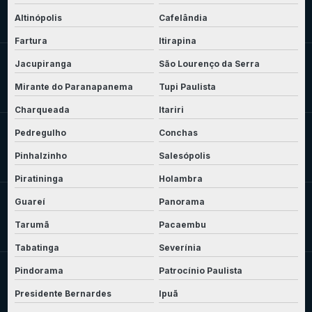
Altinópolis
Cafelândia
Fartura
Itirapina
Jacupiranga
São Lourenço da Serra
Mirante do Paranapanema
Tupi Paulista
Charqueada
Itariri
Pedregulho
Conchas
Pinhalzinho
Salesópolis
Piratininga
Holambra
Guareí
Panorama
Tarumã
Pacaembu
Tabatinga
Severínia
Pindorama
Patrocínio Paulista
Presidente Bernardes
Ipuã