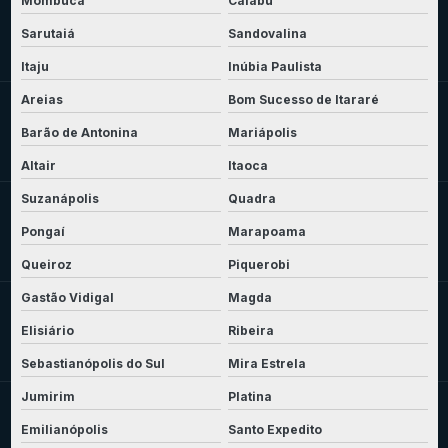
Mombuca
Caiabu
Sarutaiá
Sandovalina
Itaju
Inúbia Paulista
Areias
Bom Sucesso de Itararé
Barão de Antonina
Mariápolis
Altair
Itaoca
Suzanápolis
Quadra
Pongaí
Marapoama
Queiroz
Piquerobi
Gastão Vidigal
Magda
Elisiário
Ribeira
Sebastianópolis do Sul
Mira Estrela
Jumirim
Platina
Emilianópolis
Santo Expedito