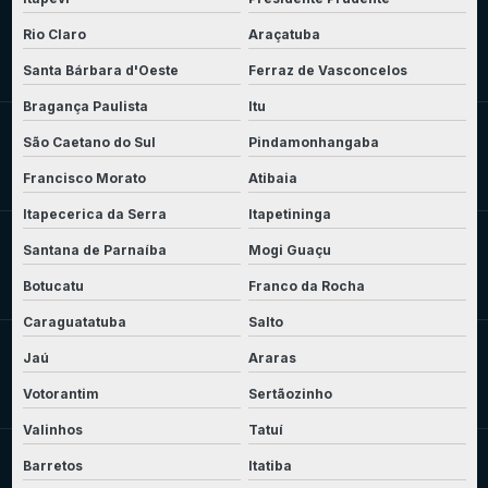
Rio Claro
Araçatuba
Santa Bárbara d'Oeste
Ferraz de Vasconcelos
Bragança Paulista
Itu
São Caetano do Sul
Pindamonhangaba
Francisco Morato
Atibaia
Itapecerica da Serra
Itapetininga
Santana de Parnaíba
Mogi Guaçu
Botucatu
Franco da Rocha
Caraguatatuba
Salto
Jaú
Araras
Votorantim
Sertãozinho
Valinhos
Tatuí
Barretos
Itatiba