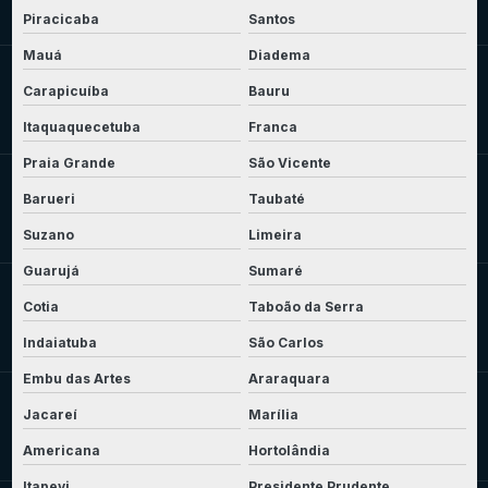
Piracicaba
Santos
Mauá
Diadema
Carapicuíba
Bauru
Itaquaquecetuba
Franca
Praia Grande
São Vicente
Barueri
Taubaté
Suzano
Limeira
Guarujá
Sumaré
Cotia
Taboão da Serra
Indaiatuba
São Carlos
Embu das Artes
Araraquara
Jacareí
Marília
Americana
Hortolândia
Itapevi
Presidente Prudente