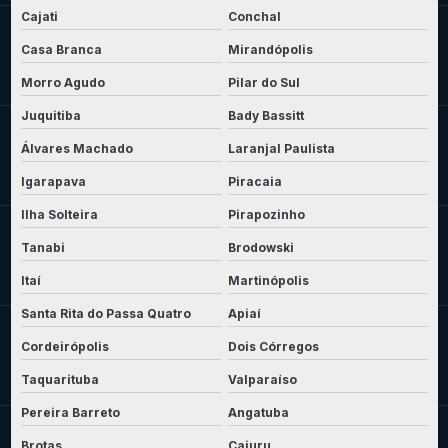
Cajati
Conchal
Casa Branca
Mirandópolis
Morro Agudo
Pilar do Sul
Juquitiba
Bady Bassitt
Álvares Machado
Laranjal Paulista
Igarapava
Piracaia
Ilha Solteira
Pirapozinho
Tanabi
Brodowski
Itaí
Martinópolis
Santa Rita do Passa Quatro
Apiaí
Cordeirópolis
Dois Córregos
Taquarituba
Valparaíso
Pereira Barreto
Angatuba
Brotas
Cajuru