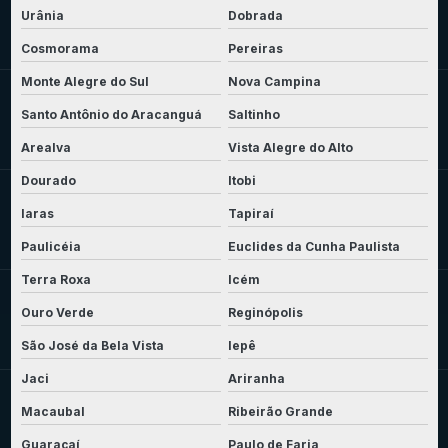
Urânia
Dobrada
Cosmorama
Pereiras
Monte Alegre do Sul
Nova Campina
Santo Antônio do Aracanguá
Saltinho
Arealva
Vista Alegre do Alto
Dourado
Itobi
Iaras
Tapiraí
Paulicéia
Euclides da Cunha Paulista
Terra Roxa
Icém
Ouro Verde
Reginópolis
São José da Bela Vista
Iepê
Jaci
Ariranha
Macaubal
Ribeirão Grande
Guaraçaí
Paulo de Faria