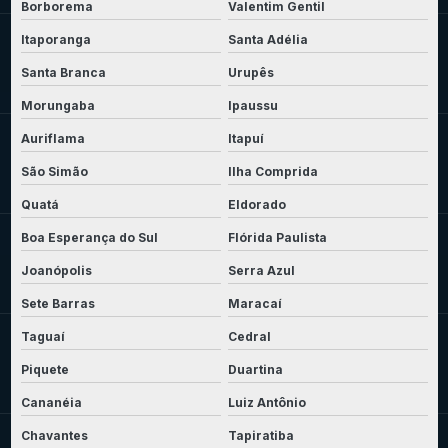
Borborema
Valentim Gentil
Itaporanga
Santa Adélia
Santa Branca
Urupês
Morungaba
Ipaussu
Auriflama
Itapuí
São Simão
Ilha Comprida
Quatá
Eldorado
Boa Esperança do Sul
Flórida Paulista
Joanópolis
Serra Azul
Sete Barras
Maracaí
Taguaí
Cedral
Piquete
Duartina
Cananéia
Luiz Antônio
Chavantes
Tapiratiba