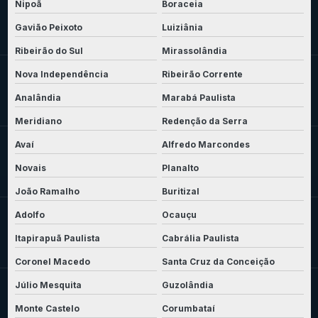
Nipoã
Boraceia
Gavião Peixoto
Luiziânia
Ribeirão do Sul
Mirassolândia
Nova Independência
Ribeirão Corrente
Analândia
Marabá Paulista
Meridiano
Redenção da Serra
Avaí
Alfredo Marcondes
Novais
Planalto
João Ramalho
Buritizal
Adolfo
Ocauçu
Itapirapuã Paulista
Cabrália Paulista
Coronel Macedo
Santa Cruz da Conceição
Júlio Mesquita
Guzolândia
Monte Castelo
Corumbataí