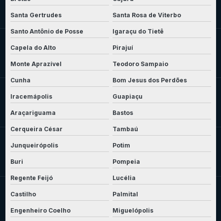
Santa Gertrudes
Santa Rosa de Viterbo
Santo Antônio de Posse
Igaraçu do Tietê
Capela do Alto
Pirajuí
Monte Aprazível
Teodoro Sampaio
Cunha
Bom Jesus dos Perdões
Iracemápolis
Guapiaçu
Araçariguama
Bastos
Cerqueira César
Tambaú
Junqueirópolis
Potim
Buri
Pompeia
Regente Feijó
Lucélia
Castilho
Palmital
Engenheiro Coelho
Miguelópolis