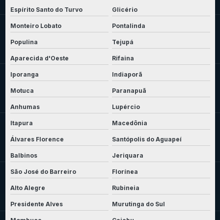
Espírito Santo do Turvo
Glicério
Monteiro Lobato
Pontalinda
Populina
Tejupá
Aparecida d'Oeste
Rifaina
Iporanga
Indiaporã
Motuca
Paranapuã
Anhumas
Lupércio
Itapura
Macedônia
Álvares Florence
Santópolis do Aguapeí
Balbinos
Jeriquara
São José do Barreiro
Florínea
Alto Alegre
Rubineia
Presidente Alves
Murutinga do Sul