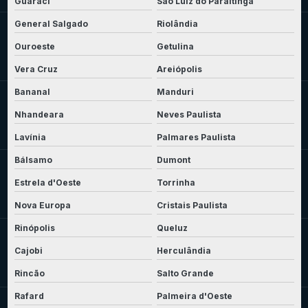
Guaraci
São Luiz do Paraitinga
General Salgado
Riolândia
Ouroeste
Getulina
Vera Cruz
Areiópolis
Bananal
Manduri
Nhandeara
Neves Paulista
Lavínia
Palmares Paulista
Bálsamo
Dumont
Estrela d'Oeste
Torrinha
Nova Europa
Cristais Paulista
Rinópolis
Queluz
Cajobi
Herculândia
Rincão
Salto Grande
Rafard
Palmeira d'Oeste