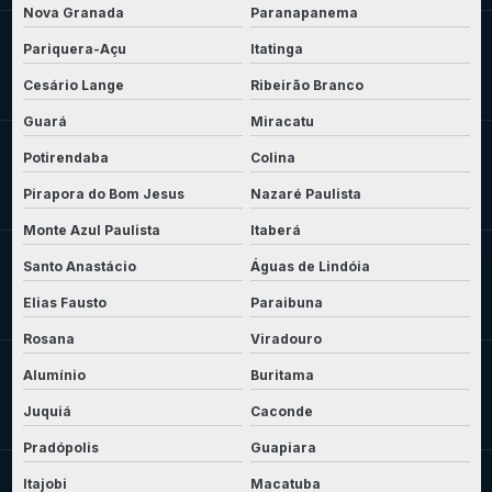
Nova Granada
Paranapanema
Pariquera-Açu
Itatinga
Cesário Lange
Ribeirão Branco
Guará
Miracatu
Potirendaba
Colina
Pirapora do Bom Jesus
Nazaré Paulista
Monte Azul Paulista
Itaberá
Santo Anastácio
Águas de Lindóia
Elias Fausto
Paraibuna
Rosana
Viradouro
Alumínio
Buritama
Juquiá
Caconde
Pradópolis
Guapiara
Itajobi
Macatuba