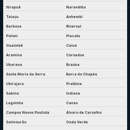
Itirapuã
Narandiba
Taiaçu
Anhembi
Barbosa
Riversul
Poloni
Piacatu
Guaimbê
Caiuá
Aramina
Coroados
Ubarana
Braúna
Santa Maria da Serra
Barra do Chapéu
Ubirajara
Pratânia
Sabino
Indiana
Lagoinha
Canas
Campos Novos Paulista
Álvaro de Carvalho
Salmourão
Onda Verde