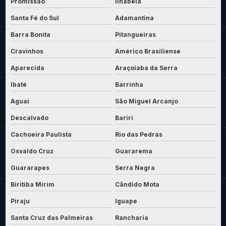
Promissão
Ilhabela
Santa Fé do Sul
Adamantina
Barra Bonita
Pitangueiras
Cravinhos
Américo Brasiliense
Aparecida
Araçoiaba da Serra
Ibaté
Barrinha
Aguaí
São Miguel Arcanjo
Descalvado
Bariri
Cachoeira Paulista
Rio das Pedras
Osvaldo Cruz
Guararema
Guararapes
Serra Negra
Biritiba Mirim
Cândido Mota
Piraju
Iguape
Santa Cruz das Palmeiras
Rancharia