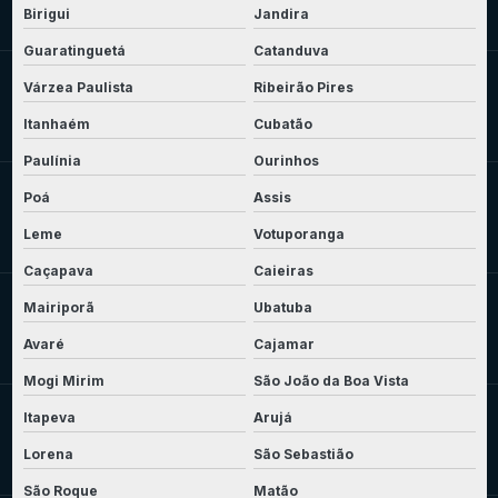
Birigui
Jandira
Guaratinguetá
Catanduva
Várzea Paulista
Ribeirão Pires
Itanhaém
Cubatão
Paulínia
Ourinhos
Poá
Assis
Leme
Votuporanga
Caçapava
Caieiras
Mairiporã
Ubatuba
Avaré
Cajamar
Mogi Mirim
São João da Boa Vista
Itapeva
Arujá
Lorena
São Sebastião
São Roque
Matão