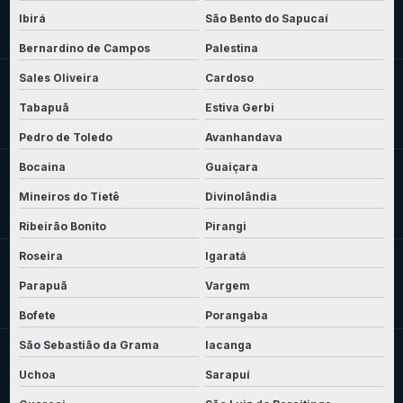
Ibirá
São Bento do Sapucaí
Bernardino de Campos
Palestina
Sales Oliveira
Cardoso
Tabapuã
Estiva Gerbi
Pedro de Toledo
Avanhandava
Bocaina
Guaiçara
Mineiros do Tietê
Divinolândia
Ribeirão Bonito
Pirangi
Roseira
Igaratá
Parapuã
Vargem
Bofete
Porangaba
São Sebastião da Grama
Iacanga
Uchoa
Sarapuí