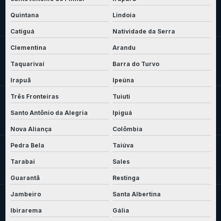
Quintana
Lindoia
Catiguá
Natividade da Serra
Clementina
Arandu
Taquarivaí
Barra do Turvo
Irapuã
Ipeúna
Três Fronteiras
Tuiuti
Santo Antônio da Alegria
Ipiguá
Nova Aliança
Colômbia
Pedra Bela
Taiúva
Tarabai
Sales
Guarantã
Restinga
Jambeiro
Santa Albertina
Ibirarema
Gália