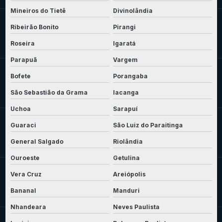
Mineiros do Tietê
Divinolândia
Ribeirão Bonito
Pirangi
Roseira
Igaratá
Parapuã
Vargem
Bofete
Porangaba
São Sebastião da Grama
Iacanga
Uchoa
Sarapuí
Guaraci
São Luiz do Paraitinga
General Salgado
Riolândia
Ouroeste
Getulina
Vera Cruz
Areiópolis
Bananal
Manduri
Nhandeara
Neves Paulista