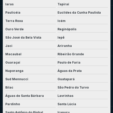
Iaras
Tapiraí
Paulicéia
Euclides da Cunha Paulista
Terra Roxa
Icém
Ouro Verde
Reginópolis
São José da Bela Vista
Iepê
Jaci
Ariranha
Macaubal
Ribeirão Grande
Guaraçaí
Paulo de Faria
Nuporanga
Águas da Prata
Sud Mennucci
Guatapará
Bilac
São Pedro do Turvo
Águas de Santa Bárbara
Lavrinhas
Pardinho
Santa Lúcia
Santo Antônio do Pinhal
Irapuru