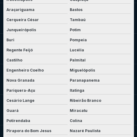
Araçariguama
Bastos
Cerqueira César
Tambaú
Junqueirópolis
Potim
Buri
Pompeia
Regente Feijó
Lucélia
Castilho
Palmital
Engenheiro Coelho
Miguelópolis
Nova Granada
Paranapanema
Pariquera-Açu
Itatinga
Cesário Lange
Ribeirão Branco
Guará
Miracatu
Potirendaba
Colina
Pirapora do Bom Jesus
Nazaré Paulista