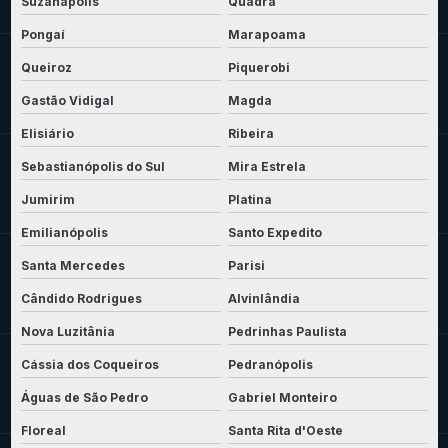
Suzanápolis
Quadra
Pongaí
Marapoama
Queiroz
Piquerobi
Gastão Vidigal
Magda
Elisiário
Ribeira
Sebastianópolis do Sul
Mira Estrela
Jumirim
Platina
Emilianópolis
Santo Expedito
Santa Mercedes
Parisi
Cândido Rodrigues
Alvinlândia
Nova Luzitânia
Pedrinhas Paulista
Cássia dos Coqueiros
Pedranópolis
Águas de São Pedro
Gabriel Monteiro
Floreal
Santa Rita d'Oeste