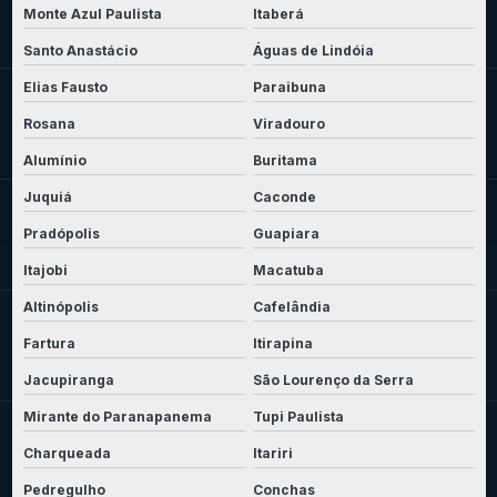
Monte Azul Paulista
Itaberá
Santo Anastácio
Águas de Lindóia
Elias Fausto
Paraibuna
Rosana
Viradouro
Alumínio
Buritama
Juquiá
Caconde
Pradópolis
Guapiara
Itajobi
Macatuba
Altinópolis
Cafelândia
Fartura
Itirapina
Jacupiranga
São Lourenço da Serra
Mirante do Paranapanema
Tupi Paulista
Charqueada
Itariri
Pedregulho
Conchas