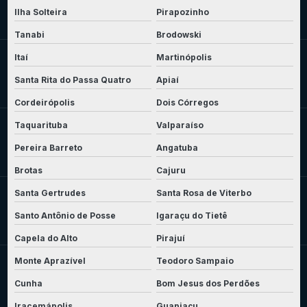
Ilha Solteira
Pirapozinho
Tanabi
Brodowski
Itaí
Martinópolis
Santa Rita do Passa Quatro
Apiaí
Cordeirópolis
Dois Córregos
Taquarituba
Valparaíso
Pereira Barreto
Angatuba
Brotas
Cajuru
Santa Gertrudes
Santa Rosa de Viterbo
Santo Antônio de Posse
Igaraçu do Tietê
Capela do Alto
Pirajuí
Monte Aprazível
Teodoro Sampaio
Cunha
Bom Jesus dos Perdões
Iracemápolis
Guapiaçu