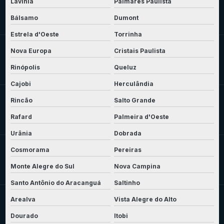
Lavínia
Palmares Paulista
Bálsamo
Dumont
Estrela d'Oeste
Torrinha
Nova Europa
Cristais Paulista
Rinópolis
Queluz
Cajobi
Herculândia
Rincão
Salto Grande
Rafard
Palmeira d'Oeste
Urânia
Dobrada
Cosmorama
Pereiras
Monte Alegre do Sul
Nova Campina
Santo Antônio do Aracanguá
Saltinho
Arealva
Vista Alegre do Alto
Dourado
Itobi