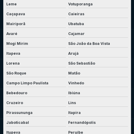
Leme
Votuporanga
Caçapava
Caieiras
Mairiporã
Ubatuba
Avaré
Cajamar
Mogi Mirim
São João da Boa Vista
Itapeva
Arujá
Lorena
São Sebastião
São Roque
Matão
Campo Limpo Paulista
Vinhedo
Bebedouro
Ibiúna
Cruzeiro
Lins
Pirassununga
Itapira
Jaboticabal
Fernandópolis
Itupeva
Peruíbe