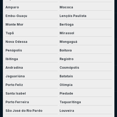
Amparo
Mococa
Embu-Guaçu
Lençóis Paulista
Monte Mor
Bertioga
Tupã
Mirassol
Nova Odessa
Mongaguá
Penápolis
Boituva
Ibitinga
Registro
Andradina
Cosmópolis
Jaguariúna
Batatais
Porto Feliz
Olímpia
Santa Isabel
Piedade
Porto Ferreira
Taquaritinga
São José do Rio Pardo
Louveira