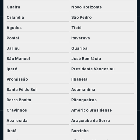
Guaíra
Novo Horizonte
Orlândia
São Pedro
Agudos
Tietê
Pontal
Ituverava
Jarinu
Guariba
São Manuel
José Bonifácio
Iperó
Presidente Venceslau
Promissão
Ilhabela
Santa Fé do Sul
Adamantina
Barra Bonita
Pitangueiras
Cravinhos
Américo Brasiliense
Aparecida
Araçoiaba da Serra
Ibaté
Barrinha