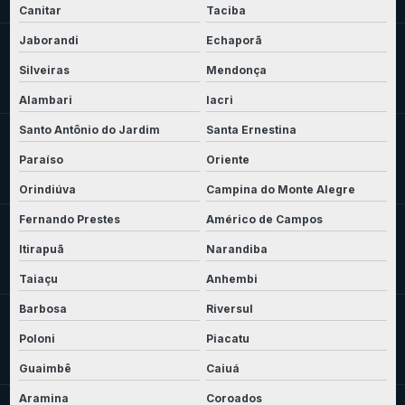
Canitar
Taciba
Jaborandi
Echaporã
Silveiras
Mendonça
Alambari
Iacri
Santo Antônio do Jardim
Santa Ernestina
Paraíso
Oriente
Orindiúva
Campina do Monte Alegre
Fernando Prestes
Américo de Campos
Itirapuã
Narandiba
Taiaçu
Anhembi
Barbosa
Riversul
Poloni
Piacatu
Guaimbê
Caiuá
Aramina
Coroados