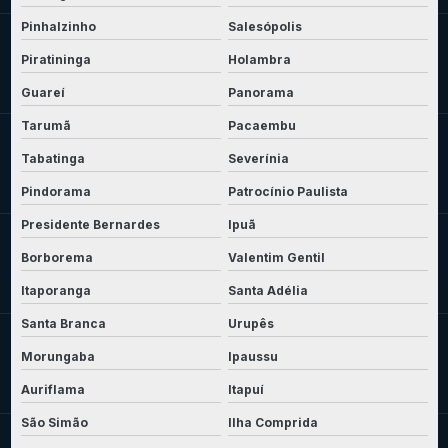
Pinhalzinho
Salesópolis
Piratininga
Holambra
Guareí
Panorama
Tarumã
Pacaembu
Tabatinga
Severínia
Pindorama
Patrocínio Paulista
Presidente Bernardes
Ipuã
Borborema
Valentim Gentil
Itaporanga
Santa Adélia
Santa Branca
Urupês
Morungaba
Ipaussu
Auriflama
Itapuí
São Simão
Ilha Comprida