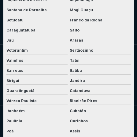
Santana de Parnaíba
Mogi Guaçu
Botucatu
Franco da Rocha
Caraguatatuba
Salto
Jaú
Araras
Votorantim
Sertãozinho
Valinhos
Tatuí
Barretos
Itatiba
Birigui
Jandira
Guaratinguetá
Catanduva
Várzea Paulista
Ribeirão Pires
Itanhaém
Cubatão
Paulínia
Ourinhos
Poá
Assis