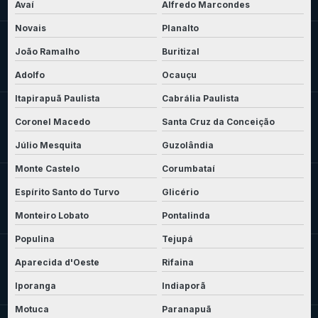
Avaí
Alfredo Marcondes
Novais
Planalto
João Ramalho
Buritizal
Adolfo
Ocauçu
Itapirapuã Paulista
Cabrália Paulista
Coronel Macedo
Santa Cruz da Conceição
Júlio Mesquita
Guzolândia
Monte Castelo
Corumbataí
Espírito Santo do Turvo
Glicério
Monteiro Lobato
Pontalinda
Populina
Tejupá
Aparecida d'Oeste
Rifaina
Iporanga
Indiaporã
Motuca
Paranapuã