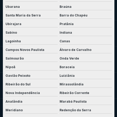
Ubarana
Braúna
Santa Maria da Serra
Barra do Chapéu
Ubirajara
Pratânia
Sabino
Indiana
Lagoinha
Canas
Campos Novos Paulista
Álvaro de Carvalho
Salmourão
Onda Verde
Nipoã
Boraceia
Gavião Peixoto
Luiziânia
Ribeirão do Sul
Mirassolândia
Nova Independência
Ribeirão Corrente
Analândia
Marabá Paulista
Meridiano
Redenção da Serra