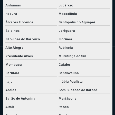
Anhumas
Lupércio
Itapura
Macedônia
Álvares Florence
Santópolis do Aguapeí
Balbinos
Jeriquara
São José do Barreiro
Florínea
Alto Alegre
Rubineia
Presidente Alves
Murutinga do Sul
Mombuca
Caiabu
Sarutaiá
Sandovalina
Itaju
Inúbia Paulista
Areias
Bom Sucesso de Itararé
Barão de Antonina
Mariápolis
Altair
Itaoca