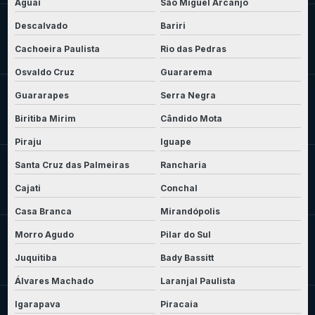
Aguaí
São Miguel Arcanjo
Descalvado
Bariri
Cachoeira Paulista
Rio das Pedras
Osvaldo Cruz
Guararema
Guararapes
Serra Negra
Biritiba Mirim
Cândido Mota
Piraju
Iguape
Santa Cruz das Palmeiras
Rancharia
Cajati
Conchal
Casa Branca
Mirandópolis
Morro Agudo
Pilar do Sul
Juquitiba
Bady Bassitt
Álvares Machado
Laranjal Paulista
Igarapava
Piracaia