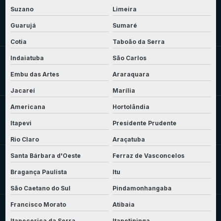
Suzano
Limeira
Guarujá
Sumaré
Cotia
Taboão da Serra
Indaiatuba
São Carlos
Embu das Artes
Araraquara
Jacareí
Marília
Americana
Hortolândia
Itapevi
Presidente Prudente
Rio Claro
Araçatuba
Santa Bárbara d'Oeste
Ferraz de Vasconcelos
Bragança Paulista
Itu
São Caetano do Sul
Pindamonhangaba
Francisco Morato
Atibaia
Itapecerica da Serra
Itapetininga