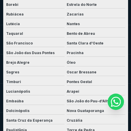
Borebi
Estrela do Norte
Rubiácea
Zacarias
Lutécia
Nantes
Taquaral
Bento de Abreu
São Francisco
Santa Clara d'Oeste
São João das Duas Pontes
Pracinha
Brejo Alegre
Óleo
Sagres
Oscar Bressane
Timburi
Pontes Gestal
Lucianópolis
Arapeí
Embaúba
São João do Pau-d'Alho
Dolcinópolis
Nova Guataporanga
Santa Cruz da Esperança
Cruzália
Paulistânia
Torre de Pedra