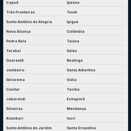
Irapuã
Ipeúna
Três Fronteiras
Tuiuti
Santo Antônio da Alegria
Ipiguá
Nova Aliança
Colômbia
Pedra Bela
Taiúva
Tarabai
Sales
Guarantã
Restinga
Jambeiro
Santa Albertina
Ibirarema
Gália
Canitar
Taciba
Jaborandi
Echaporã
Silveiras
Mendonça
Alambari
Iacri
Santo Antônio do Jardim
Santa Ernestina