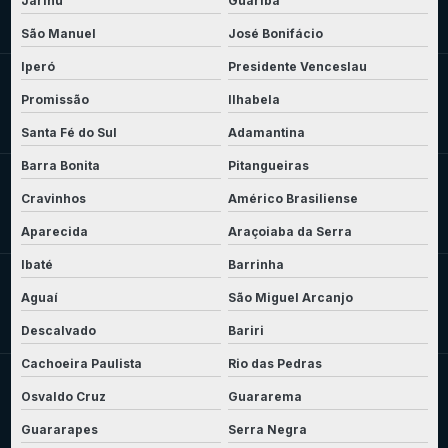
Jarinu
Guariba
São Manuel
José Bonifácio
Iperó
Presidente Venceslau
Promissão
Ilhabela
Santa Fé do Sul
Adamantina
Barra Bonita
Pitangueiras
Cravinhos
Américo Brasiliense
Aparecida
Araçoiaba da Serra
Ibaté
Barrinha
Aguaí
São Miguel Arcanjo
Descalvado
Bariri
Cachoeira Paulista
Rio das Pedras
Osvaldo Cruz
Guararema
Guararapes
Serra Negra