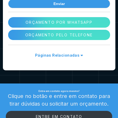
ORÇAMENTO POR WHATSAPP
ORÇAMENTO PELO TELEFONE
Páginas Relacionadas
Entre em contato agora mesmo!
Clique no botão e entre em contato para
tirar dúvidas ou solicitar um orçamento.
ENTRE EM CONTATO