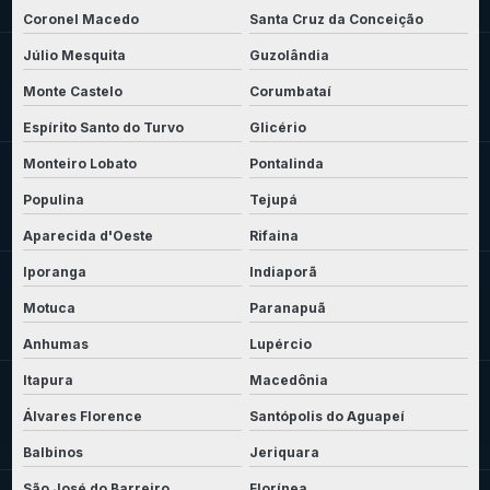
Coronel Macedo
Santa Cruz da Conceição
Júlio Mesquita
Guzolândia
Monte Castelo
Corumbataí
Espírito Santo do Turvo
Glicério
Monteiro Lobato
Pontalinda
Populina
Tejupá
Aparecida d'Oeste
Rifaina
Iporanga
Indiaporã
Motuca
Paranapuã
Anhumas
Lupércio
Itapura
Macedônia
Álvares Florence
Santópolis do Aguapeí
Balbinos
Jeriquara
São José do Barreiro
Florínea