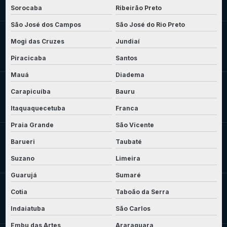
Sorocaba
Ribeirão Preto
São José dos Campos
São José do Rio Preto
Mogi das Cruzes
Jundiaí
Piracicaba
Santos
Mauá
Diadema
Carapicuíba
Bauru
Itaquaquecetuba
Franca
Praia Grande
São Vicente
Barueri
Taubaté
Suzano
Limeira
Guarujá
Sumaré
Cotia
Taboão da Serra
Indaiatuba
São Carlos
Embu das Artes
Araraquara