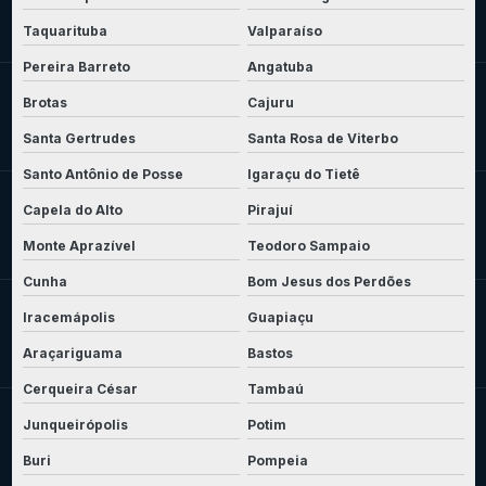
Taquarituba
Valparaíso
Pereira Barreto
Angatuba
Brotas
Cajuru
Santa Gertrudes
Santa Rosa de Viterbo
Santo Antônio de Posse
Igaraçu do Tietê
Capela do Alto
Pirajuí
Monte Aprazível
Teodoro Sampaio
Cunha
Bom Jesus dos Perdões
Iracemápolis
Guapiaçu
Araçariguama
Bastos
Cerqueira César
Tambaú
Junqueirópolis
Potim
Buri
Pompeia