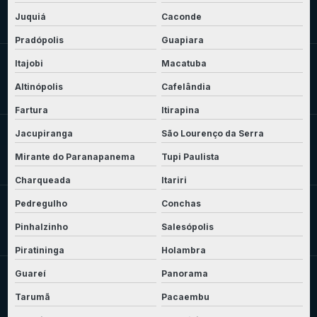
Juquiá
Caconde
Pradópolis
Guapiara
Itajobi
Macatuba
Altinópolis
Cafelândia
Fartura
Itirapina
Jacupiranga
São Lourenço da Serra
Mirante do Paranapanema
Tupi Paulista
Charqueada
Itariri
Pedregulho
Conchas
Pinhalzinho
Salesópolis
Piratininga
Holambra
Guareí
Panorama
Tarumã
Pacaembu