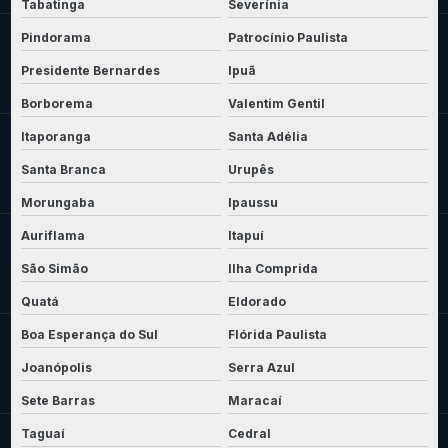
Tabatinga
Severínia
Pindorama
Patrocínio Paulista
Presidente Bernardes
Ipuã
Borborema
Valentim Gentil
Itaporanga
Santa Adélia
Santa Branca
Urupês
Morungaba
Ipaussu
Auriflama
Itapuí
São Simão
Ilha Comprida
Quatá
Eldorado
Boa Esperança do Sul
Flórida Paulista
Joanópolis
Serra Azul
Sete Barras
Maracaí
Taguaí
Cedral