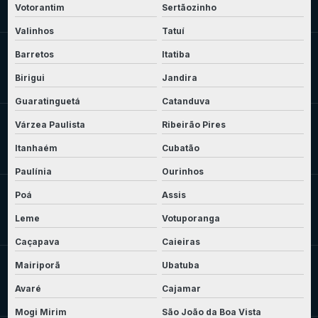
Votorantim
Sertãozinho
Valinhos
Tatuí
Barretos
Itatiba
Birigui
Jandira
Guaratinguetá
Catanduva
Várzea Paulista
Ribeirão Pires
Itanhaém
Cubatão
Paulínia
Ourinhos
Poá
Assis
Leme
Votuporanga
Caçapava
Caieiras
Mairiporã
Ubatuba
Avaré
Cajamar
Mogi Mirim
São João da Boa Vista