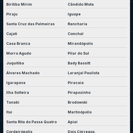
Biritiba Mirim
Cândido Mota
Piraju
Iguape
Santa Cruz das Palmeiras
Rancharia
Cajati
Conchal
Casa Branca
Mirandópolis
Morro Agudo
Pilar do Sul
Juquitiba
Bady Bassitt
Álvares Machado
Laranjal Paulista
Igarapava
Piracaia
Ilha Solteira
Pirapozinho
Tanabi
Brodowski
Itaí
Martinópolis
Santa Rita do Passa Quatro
Apiaí
Cordeirópolis
Dois Córregos