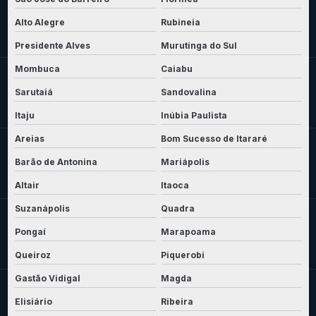
Alto Alegre
Rubineia
Presidente Alves
Murutinga do Sul
Mombuca
Caiabu
Sarutaiá
Sandovalina
Itaju
Inúbia Paulista
Areias
Bom Sucesso de Itararé
Barão de Antonina
Mariápolis
Altair
Itaoca
Suzanápolis
Quadra
Pongaí
Marapoama
Queiroz
Piquerobi
Gastão Vidigal
Magda
Elisiário
Ribeira