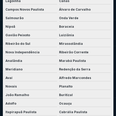
Lagoinha
Canas
Campos Novos Paulista
Álvaro de Carvalho
Salmourão
Onda Verde
Nipoã
Boraceia
Gavião Peixoto
Luiziânia
Ribeirão do Sul
Mirassolândia
Nova Independência
Ribeirão Corrente
Analândia
Marabá Paulista
Meridiano
Redenção da Serra
Avaí
Alfredo Marcondes
Novais
Planalto
João Ramalho
Buritizal
Adolfo
Ocauçu
Itapirapuã Paulista
Cabrália Paulista