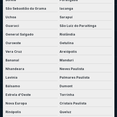
São Sebastião da Grama
Iacanga
Uchoa
Sarapuí
Guaraci
São Luiz do Paraitinga
General Salgado
Riolândia
Ouroeste
Getulina
Vera Cruz
Areiópolis
Bananal
Manduri
Nhandeara
Neves Paulista
Lavínia
Palmares Paulista
Bálsamo
Dumont
Estrela d'Oeste
Torrinha
Nova Europa
Cristais Paulista
Rinópolis
Queluz