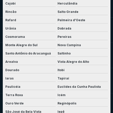
Cajobi
Herculândia
Rincão
Salto Grande
Rafard
Palmeira d'Oeste
Urânia
Dobrada
Cosmorama
Pereiras
Monte Alegre do Sul
Nova Campina
Santo Antônio do Aracanguá
Saltinho
Arealva
Vista Alegre do Alto
Dourado
Itobi
Iaras
Tapiraí
Paulicéia
Euclides da Cunha Paulista
Terra Roxa
Icém
Ouro Verde
Reginópolis
São José da Bela Vista
Iepê