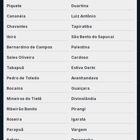
Piquete
Duartina
Cananéia
Luiz Antônio
Chavantes
Tapiratiba
Ibirá
São Bento do Sapucaí
Bernardino de Campos
Palestina
Sales Oliveira
Cardoso
Tabapuã
Estiva Gerbi
Pedro de Toledo
Avanhandava
Bocaina
Guaiçara
Mineiros do Tietê
Divinolândia
Ribeirão Bonito
Pirangi
Roseira
Igaratá
Parapuã
Vargem
Bofete
Porangaba