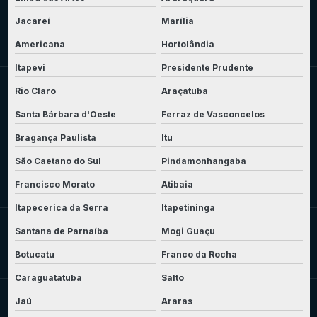
Jacareí
Marília
Americana
Hortolândia
Itapevi
Presidente Prudente
Rio Claro
Araçatuba
Santa Bárbara d'Oeste
Ferraz de Vasconcelos
Bragança Paulista
Itu
São Caetano do Sul
Pindamonhangaba
Francisco Morato
Atibaia
Itapecerica da Serra
Itapetininga
Santana de Parnaíba
Mogi Guaçu
Botucatu
Franco da Rocha
Caraguatatuba
Salto
Jaú
Araras