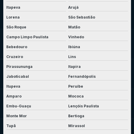
Itapeva
Arujá
Lorena
São Sebastião
São Roque
Matão
Campo Limpo Paulista
Vinhedo
Bebedouro
Ibiúna
Cruzeiro
Lins
Pirassununga
Itapira
Jaboticabal
Fernandópolis
Itupeva
Peruíbe
Amparo
Mococa
Embu-Guaçu
Lençóis Paulista
Monte Mor
Bertioga
Tupã
Mirassol