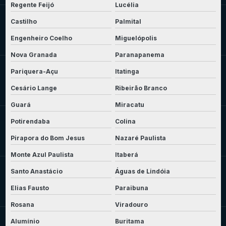
Regente Feijó
Lucélia
Castilho
Palmital
Engenheiro Coelho
Miguelópolis
Nova Granada
Paranapanema
Pariquera-Açu
Itatinga
Cesário Lange
Ribeirão Branco
Guará
Miracatu
Potirendaba
Colina
Pirapora do Bom Jesus
Nazaré Paulista
Monte Azul Paulista
Itaberá
Santo Anastácio
Águas de Lindóia
Elias Fausto
Paraibuna
Rosana
Viradouro
Alumínio
Buritama