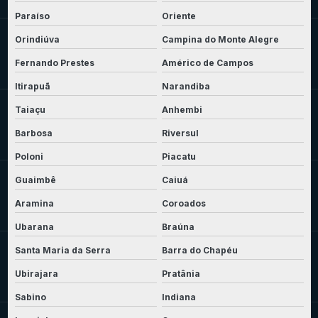
Paraíso
Oriente
Orindiúva
Campina do Monte Alegre
Fernando Prestes
Américo de Campos
Itirapuã
Narandiba
Taiaçu
Anhembi
Barbosa
Riversul
Poloni
Piacatu
Guaimbê
Caiuá
Aramina
Coroados
Ubarana
Braúna
Santa Maria da Serra
Barra do Chapéu
Ubirajara
Pratânia
Sabino
Indiana