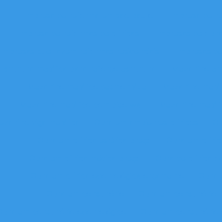
Empresa de reforma em são paulo
Empresa de r
Empresa de reformas de clínicas
Empresas de obra
Empresas que fazem reformas residenciais
Empresas de
Estrutura metálica para reforço estrutural
Mezanino em 
Mezanino metálico desmontável
Mezanino metál
Mezanino metálico com piso wall
Mezanino metálic
ezanino viga metálica
Obra em ambientes clínicos
Ob
Obra em clínica estética preço
Obra em clíni
Obra em clinica médica preço
Obra de clínica o
Obra em clínica odontológica orçamento
Obra 
Obra em consultório
Obra em consultório 
Obra em consultório odontológico
Obra em consultório 