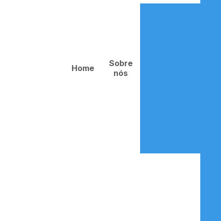
Obras
Comerciais e
Corporativas
Ambientes
clinicos de
Sobre
Home
alto padrão
nós
Obras
Residenciais
de Alto
padrão
Mezaninos
Metálicos
R
R
R