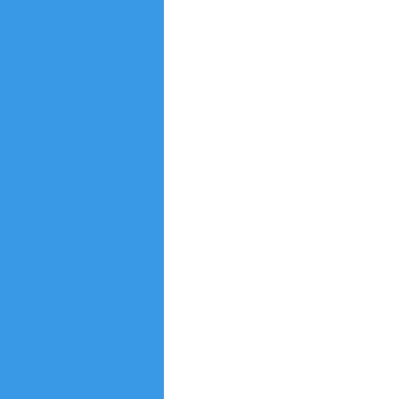
 para sobrado
com viga i
em vigas de concreto
rmado
o de fundação
e alto padrão
es comerciais
artamento 40m2
amento planejado
um condomínio
ma clínica fisioterapia
ca orçamento