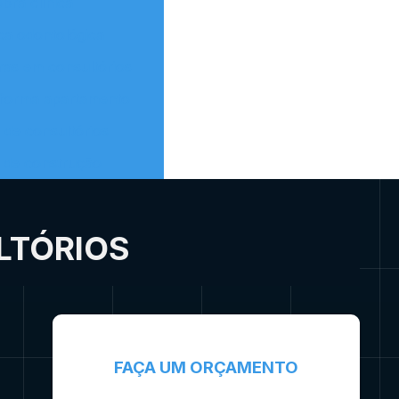
bra clínica
ica odontológica
ras em consultórios
eforma apartamento
 de consultórios
á de construção
LTÓRIOS
FAÇA UM ORÇAMENTO