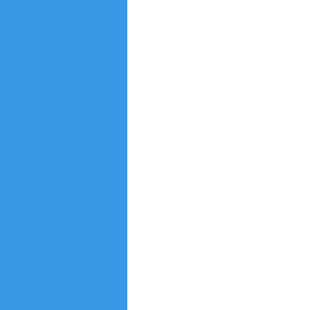
eforma em sp
s corporativas
 reformas em geral
estrutura metálica
ico externo
o residencial
ra de clínica estética
ca médica
dontológica
em clínicas
médico
odontológico preço