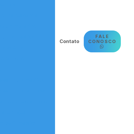
erciais
forma residencial
l de um mezanino
FALE
rutura metálica
Contato
CONOSCO
ca estética
consultório
o
 estrutura metálica
 estrutural em casa
l em concreto armado
ral em lajes
m perfil metálico
s de concreto armado