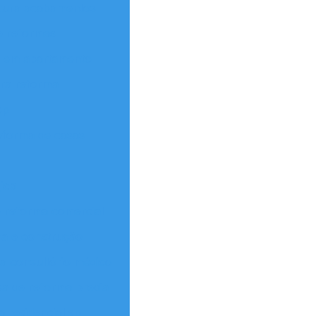
tura acabamentos
e reformas
a em apartamento
ra reforma
sp
eforma de casas
ica
 reforma comercial
a e construção
a consultório médico
a de reforma predial
 residencial sp