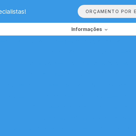
ialistas!
ORÇAMENTO POR E
Informações
ará de construção
Alvará de construção da obra
Al
Construção e reforma para clínicas
Construtora de reforma de consultório odonto
Emissão de alvará de construção
Emitir alvará d
Empreiteira reforma apartamento
Empreiteira reform
Empreiteira de reforma residencial
Empresa de const
Empresa de construção e reforma de alto p
Empresa especializada em reforma residenc
mpresa de instalação de gás residencial
Empresa de obra