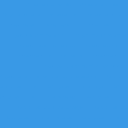
Obras de alto padrão
Obras e reformas com
Orçamento de reforma residencial
Planejamento de re
Projeto de estrutura de mezanino
Projeto estrutura
Projeto loja com mezanino
Projeto mezanino em est
Projeto mezanino metálico
Projeto de obra clíni
Projeto de obra clínica médica
Projeto de obra 
Projeto de obra consultório odontológic
Projeto de reforma de consultório de estética
Reforço de
eforço estrutural
Reforço estrutural em aço
Reforço
eforço estrutural com chapa de aço
Reforço estrutura
Reforço estrutural de fundação
Reforço estrutu
Reforço estrutural em paredes
Reforço estrutural co
eforço estrutural de pilar
Reforço estrutural em pilare