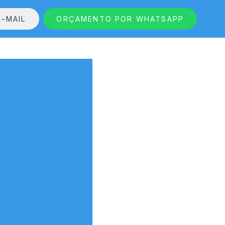
-MAIL
ORÇAMENTO POR WHATSAPP
vará de construção sp
lógico
e construção
a apartamento sp
rução e reforma
adrão
ial
 em clínica estética