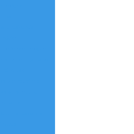
ontológica
nicas
l e residencial
o médico
ultório odontológico
onsultório orçamento
ltório valor
as e consultórios
ojas em shopping
comercial
Reforma residencial
imóveis