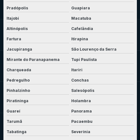
Pradópolis
Guapiara
Itajobi
Macatuba
Altinópolis
Cafelândia
Fartura
Itirapina
Jacupiranga
São Lourenço da Serra
Mirante do Paranapanema
Tupi Paulista
Charqueada
Itariri
Pedregulho
Conchas
Pinhalzinho
Salesópolis
Piratininga
Holambra
Guareí
Panorama
Tarumã
Pacaembu
Tabatinga
Severínia