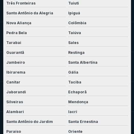
Três Fronteiras
Tuiuti
Santo Antônio da Alegria
Ipiguá
Nova Aliança
Colômbia
Pedra Bela
Taiúva
Tarabai
Sales
Guarantã
Restinga
Jambeiro
Santa Albertina
Ibirarema
Gália
Canitar
Taciba
Jaborandi
Echaporã
Silveiras
Mendonça
Alambari
Iacri
Santo Antônio do Jardim
Santa Ernestina
Paraíso
Oriente