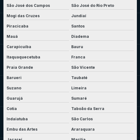
São José dos Campos
São José do Rio Preto
Mogi das Cruzes
Jundiaí
Piracicaba
Santos
Mauá
Diadema
Carapicuíba
Bauru
Itaquaquecetuba
Franca
Praia Grande
São Vicente
Barueri
Taubaté
Suzano
Limeira
Guarujá
Sumaré
Cotia
Taboão da Serra
Indaiatuba
São Carlos
Embu das Artes
Araraquara
Jacareí
Marília