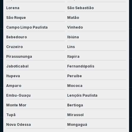
Lorena
São Sebastião
São Roque
Matão
Campo Limpo Paulista
Vinhedo
Bebedouro
Ibiúna
Cruzeiro
Lins
Pirassununga
Itapira
Jaboticabal
Fernandópolis
Itupeva
Peruíbe
Amparo
Mococa
Embu-Guaçu
Lençóis Paulista
Monte Mor
Bertioga
Tupã
Mirassol
Nova Odessa
Mongaguá