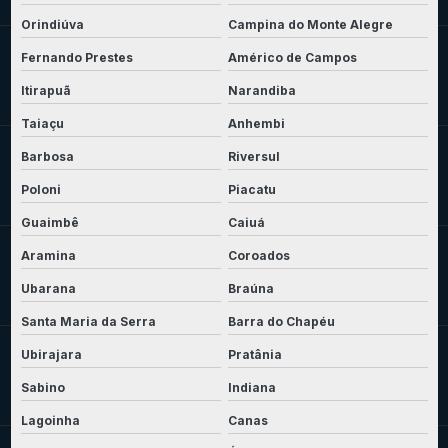
Orindiúva
Campina do Monte Alegre
Fernando Prestes
Américo de Campos
Itirapuã
Narandiba
Taiaçu
Anhembi
Barbosa
Riversul
Poloni
Piacatu
Guaimbê
Caiuá
Aramina
Coroados
Ubarana
Braúna
Santa Maria da Serra
Barra do Chapéu
Ubirajara
Pratânia
Sabino
Indiana
Lagoinha
Canas