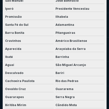
São Manuel
José Bonifácio
Iperó
Presidente Venceslau
Promissão
Ilhabela
Santa Fé do Sul
Adamantina
Barra Bonita
Pitangueiras
Cravinhos
Américo Brasiliense
Aparecida
Araçoiaba da Serra
Ibaté
Barrinha
Aguaí
São Miguel Arcanjo
Descalvado
Bariri
Cachoeira Paulista
Rio das Pedras
Osvaldo Cruz
Guararema
Guararapes
Serra Negra
Biritiba Mirim
Cândido Mota