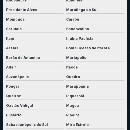
Alto Alegre
Rubineia
Presidente Alves
Murutinga do Sul
Mombuca
Caiabu
Sarutaiá
Sandovalina
Itaju
Inúbia Paulista
Areias
Bom Sucesso de Itararé
Barão de Antonina
Mariápolis
Altair
Itaoca
Suzanápolis
Quadra
Pongaí
Marapoama
Queiroz
Piquerobi
Gastão Vidigal
Magda
Elisiário
Ribeira
Sebastianópolis do Sul
Mira Estrela