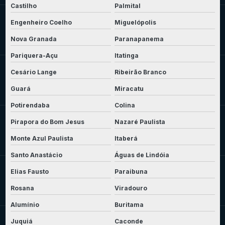
Castilho
Palmital
Engenheiro Coelho
Miguelópolis
Nova Granada
Paranapanema
Pariquera-Açu
Itatinga
Cesário Lange
Ribeirão Branco
Guará
Miracatu
Potirendaba
Colina
Pirapora do Bom Jesus
Nazaré Paulista
Monte Azul Paulista
Itaberá
Santo Anastácio
Águas de Lindóia
Elias Fausto
Paraibuna
Rosana
Viradouro
Alumínio
Buritama
Juquiá
Caconde