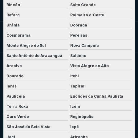
Rincão
Salto Grande
Rafard
Palmeira d'Oeste
Urânia
Dobrada
Cosmorama
Pereiras
Monte Alegre do Sul
Nova Campina
Santo Antônio do Aracanguá
Saltinho
Arealva
Vista Alegre do Alto
Dourado
Itobi
Iaras
Tapiraí
Paulicéia
Euclides da Cunha Paulista
Terra Roxa
Icém
Ouro Verde
Reginópolis
São José da Bela Vista
Iepê
Jaci
Ariranha