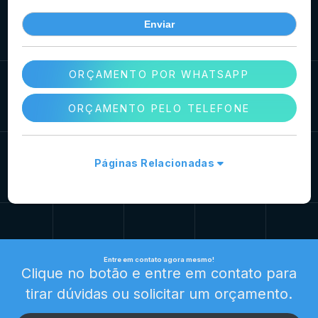
ORÇAMENTO POR WHATSAPP
ORÇAMENTO PELO TELEFONE
Páginas Relacionadas
Entre em contato agora mesmo!
Clique no botão e entre em contato para
tirar dúvidas ou solicitar um orçamento.