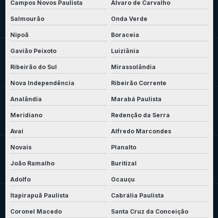
Campos Novos Paulista
Álvaro de Carvalho
Salmourão
Onda Verde
Nipoã
Boraceia
Gavião Peixoto
Luiziânia
Ribeirão do Sul
Mirassolândia
Nova Independência
Ribeirão Corrente
Analândia
Marabá Paulista
Meridiano
Redenção da Serra
Avaí
Alfredo Marcondes
Novais
Planalto
João Ramalho
Buritizal
Adolfo
Ocauçu
Itapirapuã Paulista
Cabrália Paulista
Coronel Macedo
Santa Cruz da Conceição