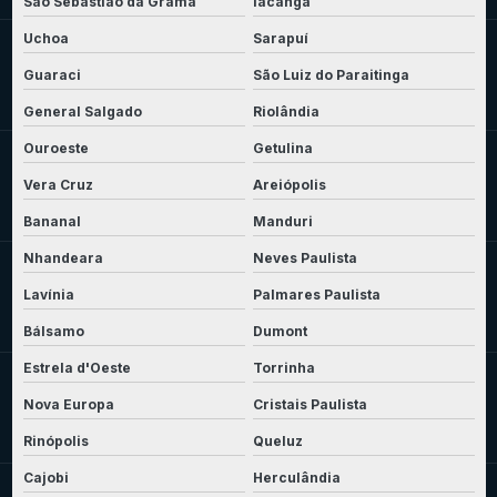
São Sebastião da Grama
Iacanga
Uchoa
Sarapuí
Guaraci
São Luiz do Paraitinga
General Salgado
Riolândia
Ouroeste
Getulina
Vera Cruz
Areiópolis
Bananal
Manduri
Nhandeara
Neves Paulista
Lavínia
Palmares Paulista
Bálsamo
Dumont
Estrela d'Oeste
Torrinha
Nova Europa
Cristais Paulista
Rinópolis
Queluz
Cajobi
Herculândia