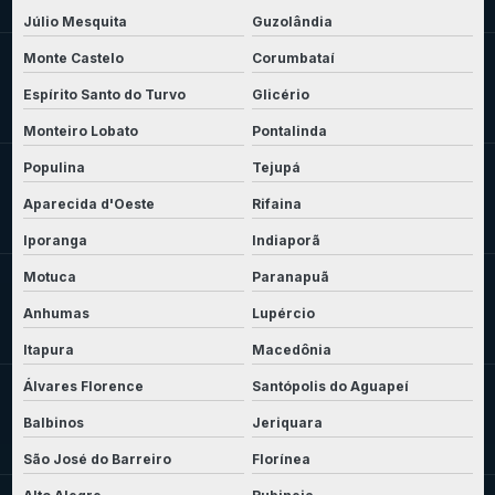
Júlio Mesquita
Guzolândia
Monte Castelo
Corumbataí
Espírito Santo do Turvo
Glicério
Monteiro Lobato
Pontalinda
Populina
Tejupá
Aparecida d'Oeste
Rifaina
Iporanga
Indiaporã
Motuca
Paranapuã
Anhumas
Lupércio
Itapura
Macedônia
Álvares Florence
Santópolis do Aguapeí
Balbinos
Jeriquara
São José do Barreiro
Florínea