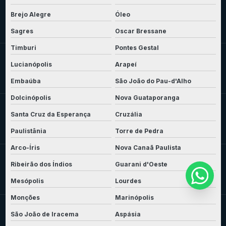
Brejo Alegre
Óleo
Sagres
Oscar Bressane
Timburi
Pontes Gestal
Lucianópolis
Arapeí
Embaúba
São João do Pau-d'Alho
Dolcinópolis
Nova Guataporanga
Santa Cruz da Esperança
Cruzália
Paulistânia
Torre de Pedra
Arco-Íris
Nova Canaã Paulista
Ribeirão dos Índios
Guarani d'Oeste
Mesópolis
Lourdes
Monções
Marinópolis
São João de Iracema
Aspásia