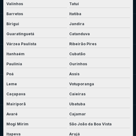
Valinhos
Tatuí
Barretos
Itatiba
Birigui
Jandira
Guaratinguetá
Catanduva
Várzea Paulista
Ribeirão Pires
Itanhaém
Cubatão
Paulínia
Ourinhos
Poá
Assis
Leme
Votuporanga
Caçapava
Caieiras
Mairiporã
Ubatuba
Avaré
Cajamar
Mogi Mirim
São João da Boa Vista
Itapeva
Arujá