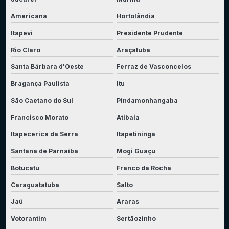
Americana
Hortolândia
Itapevi
Presidente Prudente
Rio Claro
Araçatuba
Santa Bárbara d'Oeste
Ferraz de Vasconcelos
Bragança Paulista
Itu
São Caetano do Sul
Pindamonhangaba
Francisco Morato
Atibaia
Itapecerica da Serra
Itapetininga
Santana de Parnaíba
Mogi Guaçu
Botucatu
Franco da Rocha
Caraguatatuba
Salto
Jaú
Araras
Votorantim
Sertãozinho