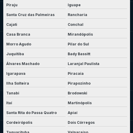
Piraju
Iguape
Santa Cruz das Palmeiras
Rancharia
Cajati
Conchal
Casa Branca
Mirandópolis
Morro Agudo
Pilar do Sul
Juquitiba
Bady Bassitt
Álvares Machado
Laranjal Paulista
Igarapava
Piracaia
Ilha Solteira
Pirapozinho
Tanabi
Brodowski
Itaí
Martinópolis
Santa Rita do Passa Quatro
Apiaí
Cordeirópolis
Dois Córregos
Taquarituba
Valparaíso