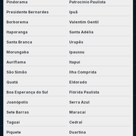
Pindorama
Patrocínio Paulista
Presidente Bernardes
Ipuã
Borborema
Valentim Gentil
Itaporanga
Santa Adélia
Santa Branca
Urupês
Morungaba
Ipaussu
Auriflama
Itapuí
São Simão
Ilha Comprida
Quatá
Eldorado
Boa Esperança do Sul
Flórida Paulista
Joanópolis
Serra Azul
Sete Barras
Maracaí
Taguaí
Cedral
Piquete
Duartina