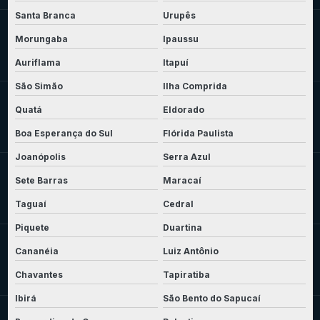
Santa Branca
Urupês
Morungaba
Ipaussu
Auriflama
Itapuí
São Simão
Ilha Comprida
Quatá
Eldorado
Boa Esperança do Sul
Flórida Paulista
Joanópolis
Serra Azul
Sete Barras
Maracaí
Taguaí
Cedral
Piquete
Duartina
Cananéia
Luiz Antônio
Chavantes
Tapiratiba
Ibirá
São Bento do Sapucaí