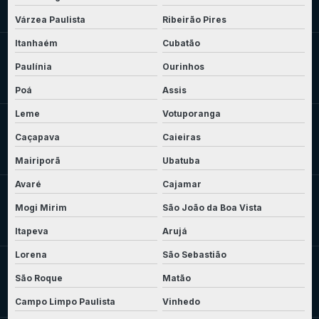
Várzea Paulista
Ribeirão Pires
Itanhaém
Cubatão
Paulínia
Ourinhos
Poá
Assis
Leme
Votuporanga
Caçapava
Caieiras
Mairiporã
Ubatuba
Avaré
Cajamar
Mogi Mirim
São João da Boa Vista
Itapeva
Arujá
Lorena
São Sebastião
São Roque
Matão
Campo Limpo Paulista
Vinhedo