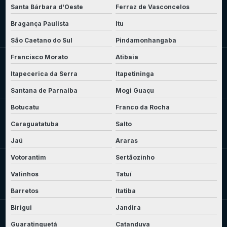
Santa Bárbara d'Oeste
Ferraz de Vasconcelos
Bragança Paulista
Itu
São Caetano do Sul
Pindamonhangaba
Francisco Morato
Atibaia
Itapecerica da Serra
Itapetininga
Santana de Parnaíba
Mogi Guaçu
Botucatu
Franco da Rocha
Caraguatatuba
Salto
Jaú
Araras
Votorantim
Sertãozinho
Valinhos
Tatuí
Barretos
Itatiba
Birigui
Jandira
Guaratinguetá
Catanduva