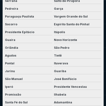
Serrana
Salto de Pirapora
Pedreira
Garça
Paraguaçu Paulista
Vargem Grande do Sul
Socorro
Espírito Santo do Pinhal
Presidente Epitácio
Itápolis
Guaíra
Novo Horizonte
Orlândia
São Pedro
Agudos
Tietê
Pontal
Ituverava
Jarinu
Guariba
São Manuel
José Bonifácio
Iperó
Presidente Venceslau
Promissão
Ilhabela
Santa Fé do Sul
Adamantina