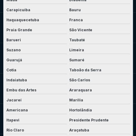
Carapicuíba
Bauru
Itaquaquecetuba
Franca
Praia Grande
São Vicente
Barueri
Taubaté
Suzano
Limeira
Guarujá
Sumaré
Cotia
Taboão da Serra
Indaiatuba
São Carlos
Embu das Artes
Araraquara
Jacareí
Marília
Americana
Hortolândia
Itapevi
Presidente Prudente
Rio Claro
Araçatuba