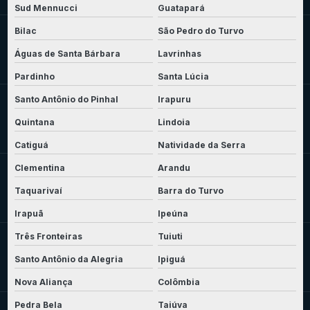
Sud Mennucci
Guatapará
Bilac
São Pedro do Turvo
Águas de Santa Bárbara
Lavrinhas
Pardinho
Santa Lúcia
Santo Antônio do Pinhal
Irapuru
Quintana
Lindoia
Catiguá
Natividade da Serra
Clementina
Arandu
Taquarivaí
Barra do Turvo
Irapuã
Ipeúna
Três Fronteiras
Tuiuti
Santo Antônio da Alegria
Ipiguá
Nova Aliança
Colômbia
Pedra Bela
Taiúva