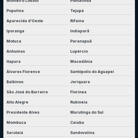
Monteiro Lobato
Pontalinda
Populina
Tejupá
Aparecida d'Oeste
Rifaina
Iporanga
Indiaporã
Motuca
Paranapuã
Anhumas
Lupércio
Itapura
Macedônia
Álvares Florence
Santópolis do Aguapeí
Balbinos
Jeriquara
São José do Barreiro
Florínea
Alto Alegre
Rubineia
Presidente Alves
Murutinga do Sul
Mombuca
Caiabu
Sarutaiá
Sandovalina