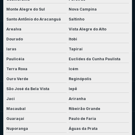
Monte Alegre do Sul
Nova Campina
Santo Antônio do Aracanguá
Saltinho
Arealva
Vista Alegre do Alto
Dourado
Itobi
Iaras
Tapiraí
Paulicéia
Euclides da Cunha Paulista
Terra Roxa
Icém
Ouro Verde
Reginópolis
São José da Bela Vista
Iepê
Jaci
Ariranha
Macaubal
Ribeirão Grande
Guaraçaí
Paulo de Faria
Nuporanga
Águas da Prata