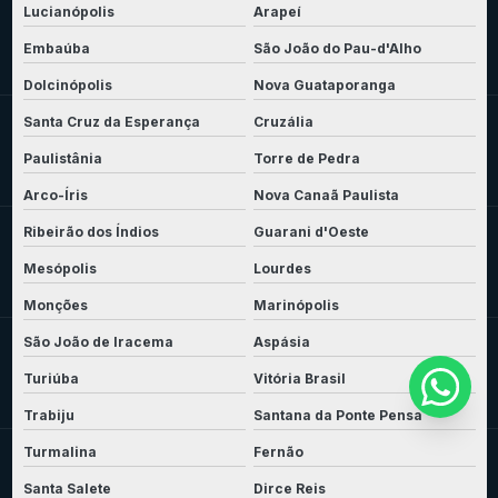
Lucianópolis
Arapeí
Embaúba
São João do Pau-d'Alho
Dolcinópolis
Nova Guataporanga
Santa Cruz da Esperança
Cruzália
Paulistânia
Torre de Pedra
Arco-Íris
Nova Canaã Paulista
Ribeirão dos Índios
Guarani d'Oeste
Mesópolis
Lourdes
Monções
Marinópolis
São João de Iracema
Aspásia
Turiúba
Vitória Brasil
Trabiju
Santana da Ponte Pensa
Turmalina
Fernão
Santa Salete
Dirce Reis