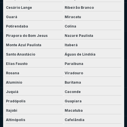
Cesário Lange
Ribeirão Branco
Guará
Miracatu
Potirendaba
Colina
Pirapora do Bom Jesus
Nazaré Paulista
Monte Azul Paulista
Itaberá
Santo Anastácio
Águas de Lindóia
Elias Fausto
Paraibuna
Rosana
Viradouro
Alumínio
Buritama
Juquiá
Caconde
Pradópolis
Guapiara
Itajobi
Macatuba
Altinópolis
Cafelândia