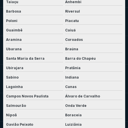
Taiaçu
Anhembi
Barbosa
Riversul
Poloni
Piacatu
Guaimbê
Caiuá
Aramina
Coroados
Ubarana
Braúna
Santa Maria da Serra
Barra do Chapéu
Ubirajara
Pratânia
Sabino
Indiana
Lagoinha
Canas
Campos Novos Paulista
Álvaro de Carvalho
Salmourão
Onda Verde
Nipoã
Boraceia
Gavião Peixoto
Luiziânia