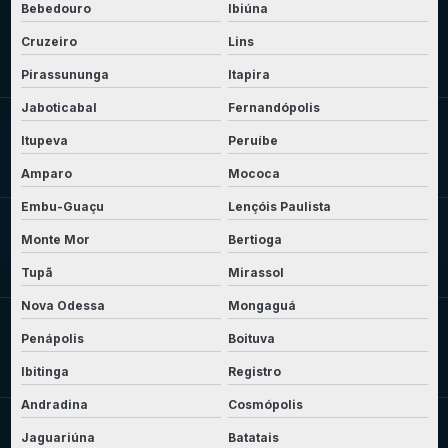
Bebedouro
Ibiúna
Cruzeiro
Lins
Pirassununga
Itapira
Jaboticabal
Fernandópolis
Itupeva
Peruíbe
Amparo
Mococa
Embu-Guaçu
Lençóis Paulista
Monte Mor
Bertioga
Tupã
Mirassol
Nova Odessa
Mongaguá
Penápolis
Boituva
Ibitinga
Registro
Andradina
Cosmópolis
Jaguariúna
Batatais