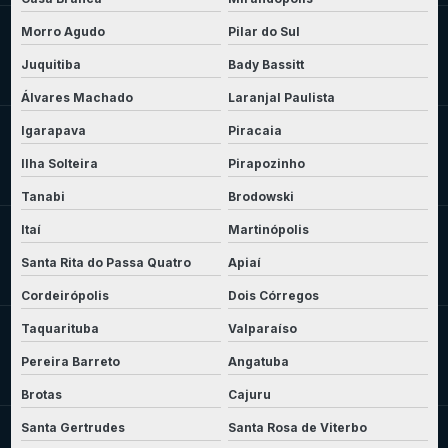
Morro Agudo
Pilar do Sul
Juquitiba
Bady Bassitt
Álvares Machado
Laranjal Paulista
Igarapava
Piracaia
Ilha Solteira
Pirapozinho
Tanabi
Brodowski
Itaí
Martinópolis
Santa Rita do Passa Quatro
Apiaí
Cordeirópolis
Dois Córregos
Taquarituba
Valparaíso
Pereira Barreto
Angatuba
Brotas
Cajuru
Santa Gertrudes
Santa Rosa de Viterbo