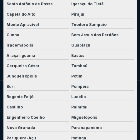
Santo Antônio de Posse
Igaraçu do Tietê
Capela do Alto
Pirajuí
Monte Aprazível
Teodoro Sampaio
Cunha
Bom Jesus dos Perdões
Iracemápolis
Guapiaçu
Araçariguama
Bastos
Cerqueira César
Tambaú
Junqueirópolis
Potim
Buri
Pompeia
Regente Feijó
Lucélia
Castilho
Palmital
Engenheiro Coelho
Miguelópolis
Nova Granada
Paranapanema
Pariquera-Açu
Itatinga