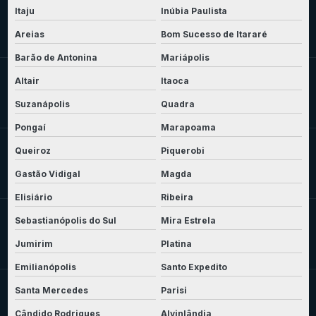
Itaju
Inúbia Paulista
Areias
Bom Sucesso de Itararé
Barão de Antonina
Mariápolis
Altair
Itaoca
Suzanápolis
Quadra
Pongaí
Marapoama
Queiroz
Piquerobi
Gastão Vidigal
Magda
Elisiário
Ribeira
Sebastianópolis do Sul
Mira Estrela
Jumirim
Platina
Emilianópolis
Santo Expedito
Santa Mercedes
Parisi
Cândido Rodrigues
Alvinlândia