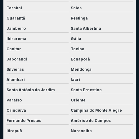
Tarabai
Sales
Guarantã
Restinga
Jambeiro
Santa Albertina
Ibirarema
Gália
Canitar
Taciba
Jaborandi
Echaporã
Silveiras
Mendonça
Alambari
Iacri
Santo Antônio do Jardim
Santa Ernestina
Paraíso
Oriente
Orindiúva
Campina do Monte Alegre
Fernando Prestes
Américo de Campos
Itirapuã
Narandiba