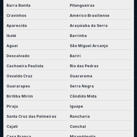
Barra Bonita
Pitangueiras
Cravinhos
Américo Brasiliense
Aparecida
Araçoiaba da Serra
Ibaté
Barrinha
Aguaí
São Miguel Arcanjo
Descalvado
Bariri
Cachoeira Paulista
Rio das Pedras
Osvaldo Cruz
Guararema
Guararapes
Serra Negra
Biritiba Mirim
Cândido Mota
Piraju
Iguape
Santa Cruz das Palmeiras
Rancharia
Cajati
Conchal
Casa Branca
Mirandópolis