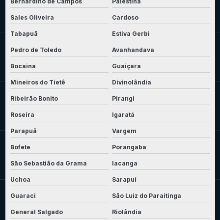
Bernardino de Campos
Palestina
Sales Oliveira
Cardoso
Tabapuã
Estiva Gerbi
Pedro de Toledo
Avanhandava
Bocaina
Guaiçara
Mineiros do Tietê
Divinolândia
Ribeirão Bonito
Pirangi
Roseira
Igaratá
Parapuã
Vargem
Bofete
Porangaba
São Sebastião da Grama
Iacanga
Uchoa
Sarapuí
Guaraci
São Luiz do Paraitinga
General Salgado
Riolândia