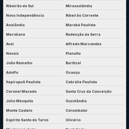
Ribeirão do Sul
Mirassolândia
Nova Independência
Ribeirão Corrente
Analândia
Marabá Paulista
Meridiano
Redenção da Serra
Avaí
Alfredo Marcondes
Novais
Planalto
João Ramalho
Buritizal
Adolfo
Ocauçu
Itapirapuã Paulista
Cabrália Paulista
Coronel Macedo
Santa Cruz da Conceição
Júlio Mesquita
Guzolândia
Monte Castelo
Corumbataí
Espírito Santo do Turvo
Glicério