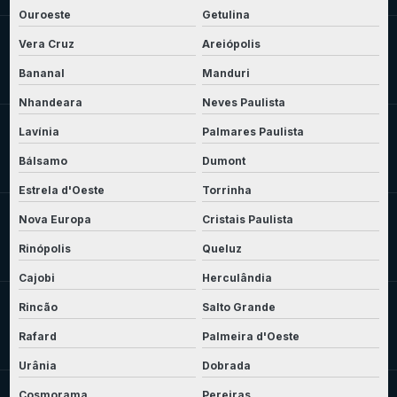
Ouroeste
Getulina
Vera Cruz
Areiópolis
Bananal
Manduri
Nhandeara
Neves Paulista
Lavínia
Palmares Paulista
Bálsamo
Dumont
Estrela d'Oeste
Torrinha
Nova Europa
Cristais Paulista
Rinópolis
Queluz
Cajobi
Herculândia
Rincão
Salto Grande
Rafard
Palmeira d'Oeste
Urânia
Dobrada
Cosmorama
Pereiras