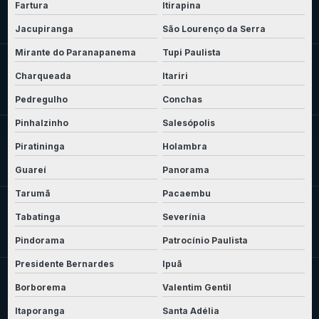
Fartura
Itirapina
Jacupiranga
São Lourenço da Serra
Mirante do Paranapanema
Tupi Paulista
Charqueada
Itariri
Pedregulho
Conchas
Pinhalzinho
Salesópolis
Piratininga
Holambra
Guareí
Panorama
Tarumã
Pacaembu
Tabatinga
Severínia
Pindorama
Patrocínio Paulista
Presidente Bernardes
Ipuã
Borborema
Valentim Gentil
Itaporanga
Santa Adélia