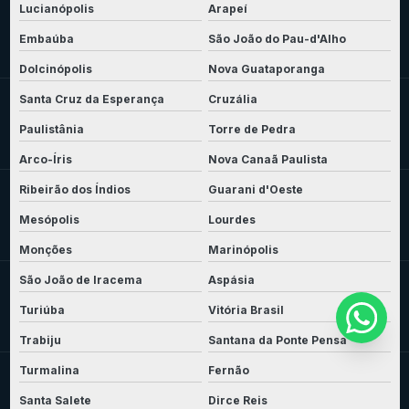
Lucianópolis
Arapeí
Embaúba
São João do Pau-d'Alho
Dolcinópolis
Nova Guataporanga
Santa Cruz da Esperança
Cruzália
Paulistânia
Torre de Pedra
Arco-Íris
Nova Canaã Paulista
Ribeirão dos Índios
Guarani d'Oeste
Mesópolis
Lourdes
Monções
Marinópolis
São João de Iracema
Aspásia
Turiúba
Vitória Brasil
Trabiju
Santana da Ponte Pensa
Turmalina
Fernão
Santa Salete
Dirce Reis