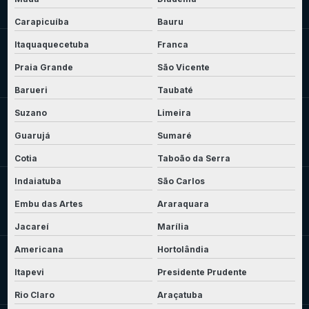
Carapicuíba
Bauru
Itaquaquecetuba
Franca
Praia Grande
São Vicente
Barueri
Taubaté
Suzano
Limeira
Guarujá
Sumaré
Cotia
Taboão da Serra
Indaiatuba
São Carlos
Embu das Artes
Araraquara
Jacareí
Marília
Americana
Hortolândia
Itapevi
Presidente Prudente
Rio Claro
Araçatuba