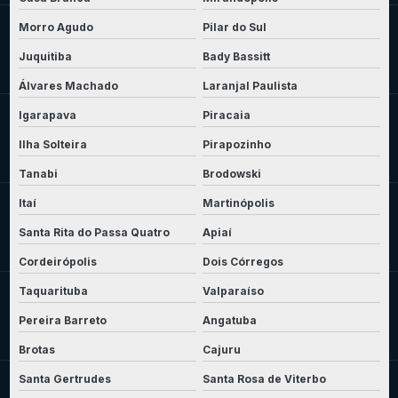
Morro Agudo
Pilar do Sul
Juquitiba
Bady Bassitt
Álvares Machado
Laranjal Paulista
Igarapava
Piracaia
Ilha Solteira
Pirapozinho
Tanabi
Brodowski
Itaí
Martinópolis
Santa Rita do Passa Quatro
Apiaí
Cordeirópolis
Dois Córregos
Taquarituba
Valparaíso
Pereira Barreto
Angatuba
Brotas
Cajuru
Santa Gertrudes
Santa Rosa de Viterbo