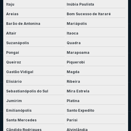
Itaju
Inúbia Paulista
Areias
Bom Sucesso de Itararé
Barão de Antonina
Mariápolis
Altair
Itaoca
Suzanápolis
Quadra
Pongaí
Marapoama
Queiroz
Piquerobi
Gastão Vidigal
Magda
Elisiário
Ribeira
Sebastianópolis do Sul
Mira Estrela
Jumirim
Platina
Emilianópolis
Santo Expedito
Santa Mercedes
Parisi
Cândido Rodrigues
Alvinlândia