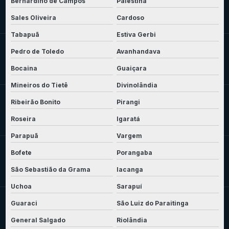
Bernardino de Campos
Palestina
Sales Oliveira
Cardoso
Tabapuã
Estiva Gerbi
Pedro de Toledo
Avanhandava
Bocaina
Guaiçara
Mineiros do Tietê
Divinolândia
Ribeirão Bonito
Pirangi
Roseira
Igaratá
Parapuã
Vargem
Bofete
Porangaba
São Sebastião da Grama
Iacanga
Uchoa
Sarapuí
Guaraci
São Luiz do Paraitinga
General Salgado
Riolândia