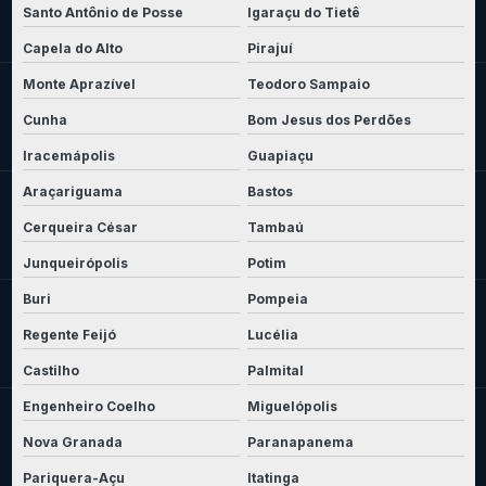
Santo Antônio de Posse
Igaraçu do Tietê
Capela do Alto
Pirajuí
Monte Aprazível
Teodoro Sampaio
Cunha
Bom Jesus dos Perdões
Iracemápolis
Guapiaçu
Araçariguama
Bastos
Cerqueira César
Tambaú
Junqueirópolis
Potim
Buri
Pompeia
Regente Feijó
Lucélia
Castilho
Palmital
Engenheiro Coelho
Miguelópolis
Nova Granada
Paranapanema
Pariquera-Açu
Itatinga