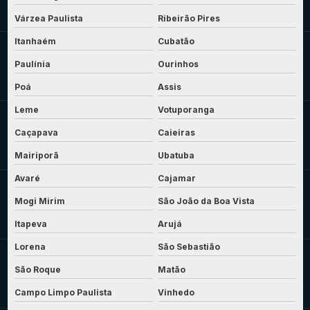
Várzea Paulista
Ribeirão Pires
Itanhaém
Cubatão
Paulínia
Ourinhos
Poá
Assis
Leme
Votuporanga
Caçapava
Caieiras
Mairiporã
Ubatuba
Avaré
Cajamar
Mogi Mirim
São João da Boa Vista
Itapeva
Arujá
Lorena
São Sebastião
São Roque
Matão
Campo Limpo Paulista
Vinhedo