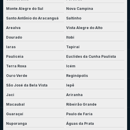
Monte Alegre do Sul
Nova Campina
Santo Antônio do Aracanguá
Saltinho
Arealva
Vista Alegre do Alto
Dourado
Itobi
Iaras
Tapiraí
Paulicéia
Euclides da Cunha Paulista
Terra Roxa
Icém
Ouro Verde
Reginópolis
São José da Bela Vista
Iepê
Jaci
Ariranha
Macaubal
Ribeirão Grande
Guaraçaí
Paulo de Faria
Nuporanga
Águas da Prata