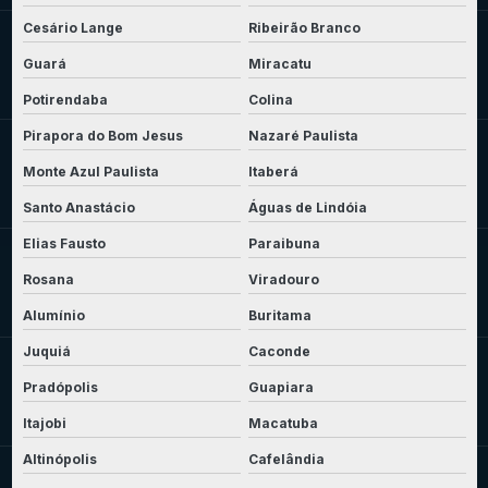
Cesário Lange
Ribeirão Branco
Guará
Miracatu
Potirendaba
Colina
Pirapora do Bom Jesus
Nazaré Paulista
Monte Azul Paulista
Itaberá
Santo Anastácio
Águas de Lindóia
Elias Fausto
Paraibuna
Rosana
Viradouro
Alumínio
Buritama
Juquiá
Caconde
Pradópolis
Guapiara
Itajobi
Macatuba
Altinópolis
Cafelândia