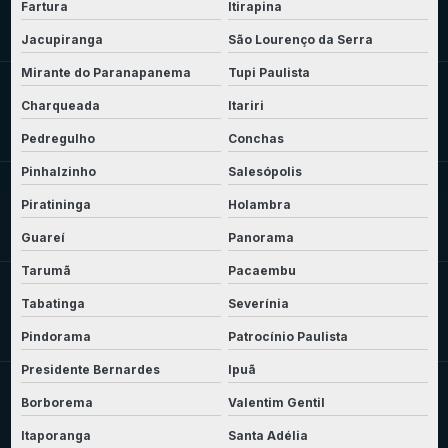
Fartura
Itirapina
Jacupiranga
São Lourenço da Serra
Mirante do Paranapanema
Tupi Paulista
Charqueada
Itariri
Pedregulho
Conchas
Pinhalzinho
Salesópolis
Piratininga
Holambra
Guareí
Panorama
Tarumã
Pacaembu
Tabatinga
Severínia
Pindorama
Patrocínio Paulista
Presidente Bernardes
Ipuã
Borborema
Valentim Gentil
Itaporanga
Santa Adélia