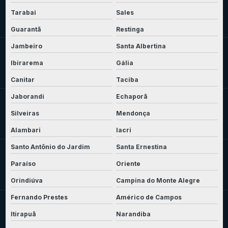
Tarabai
Sales
Guarantã
Restinga
Jambeiro
Santa Albertina
Ibirarema
Gália
Canitar
Taciba
Jaborandi
Echaporã
Silveiras
Mendonça
Alambari
Iacri
Santo Antônio do Jardim
Santa Ernestina
Paraíso
Oriente
Orindiúva
Campina do Monte Alegre
Fernando Prestes
Américo de Campos
Itirapuã
Narandiba