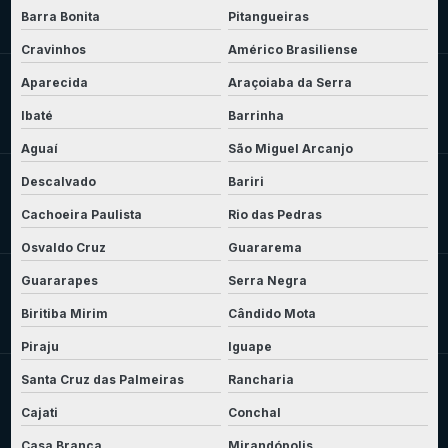
Barra Bonita
Pitangueiras
Cravinhos
Américo Brasiliense
Aparecida
Araçoiaba da Serra
Ibaté
Barrinha
Aguaí
São Miguel Arcanjo
Descalvado
Bariri
Cachoeira Paulista
Rio das Pedras
Osvaldo Cruz
Guararema
Guararapes
Serra Negra
Biritiba Mirim
Cândido Mota
Piraju
Iguape
Santa Cruz das Palmeiras
Rancharia
Cajati
Conchal
Casa Branca
Mirandópolis