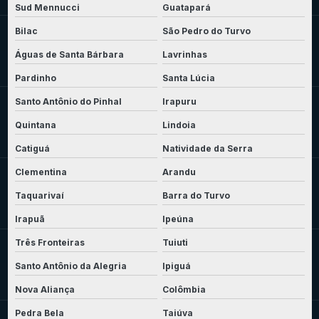
Sud Mennucci
Guatapará
Bilac
São Pedro do Turvo
Águas de Santa Bárbara
Lavrinhas
Pardinho
Santa Lúcia
Santo Antônio do Pinhal
Irapuru
Quintana
Lindoia
Catiguá
Natividade da Serra
Clementina
Arandu
Taquarivaí
Barra do Turvo
Irapuã
Ipeúna
Três Fronteiras
Tuiuti
Santo Antônio da Alegria
Ipiguá
Nova Aliança
Colômbia
Pedra Bela
Taiúva