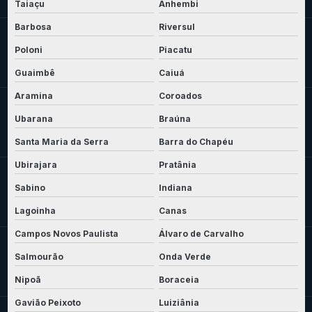
Taiaçu
Anhembi
Barbosa
Riversul
Poloni
Piacatu
Guaimbê
Caiuá
Aramina
Coroados
Ubarana
Braúna
Santa Maria da Serra
Barra do Chapéu
Ubirajara
Pratânia
Sabino
Indiana
Lagoinha
Canas
Campos Novos Paulista
Álvaro de Carvalho
Salmourão
Onda Verde
Nipoã
Boraceia
Gavião Peixoto
Luiziânia