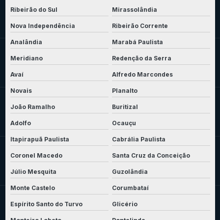
Ribeirão do Sul
Mirassolândia
Nova Independência
Ribeirão Corrente
Analândia
Marabá Paulista
Meridiano
Redenção da Serra
Avaí
Alfredo Marcondes
Novais
Planalto
João Ramalho
Buritizal
Adolfo
Ocauçu
Itapirapuã Paulista
Cabrália Paulista
Coronel Macedo
Santa Cruz da Conceição
Júlio Mesquita
Guzolândia
Monte Castelo
Corumbataí
Espírito Santo do Turvo
Glicério