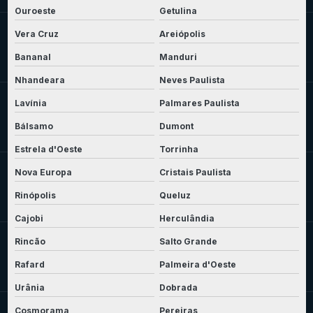
Ouroeste
Getulina
Vera Cruz
Areiópolis
Bananal
Manduri
Nhandeara
Neves Paulista
Lavínia
Palmares Paulista
Bálsamo
Dumont
Estrela d'Oeste
Torrinha
Nova Europa
Cristais Paulista
Rinópolis
Queluz
Cajobi
Herculândia
Rincão
Salto Grande
Rafard
Palmeira d'Oeste
Urânia
Dobrada
Cosmorama
Pereiras