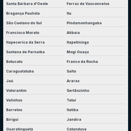
Santa Bárbara d'Oeste
Ferraz de Vasconcelos
Bragança Paulista
Itu
São Caetano do Sul
Pindamonhangaba
Francisco Morato
Atibaia
Itapecerica da Serra
Itapetininga
Santana de Parnaíba
Mogi Guaçu
Botucatu
Franco da Rocha
Caraguatatuba
Salto
Jaú
Araras
Votorantim
Sertãozinho
Valinhos
Tatuí
Barretos
Itatiba
Birigui
Jandira
Guaratinguetá
Catanduva