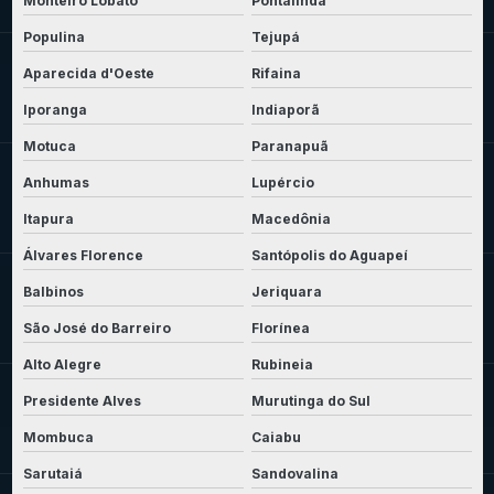
Monteiro Lobato
Pontalinda
Populina
Tejupá
Aparecida d'Oeste
Rifaina
Iporanga
Indiaporã
Motuca
Paranapuã
Anhumas
Lupércio
Itapura
Macedônia
Álvares Florence
Santópolis do Aguapeí
Balbinos
Jeriquara
São José do Barreiro
Florínea
Alto Alegre
Rubineia
Presidente Alves
Murutinga do Sul
Mombuca
Caiabu
Sarutaiá
Sandovalina