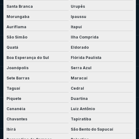
Santa Branca
Urupês
Morungaba
Ipaussu
Auriflama
Itapuí
São Simão
Ilha Comprida
Quatá
Eldorado
Boa Esperança do Sul
Flórida Paulista
Joanópolis
Serra Azul
Sete Barras
Maracaí
Taguaí
Cedral
Piquete
Duartina
Cananéia
Luiz Antônio
Chavantes
Tapiratiba
Ibirá
São Bento do Sapucaí