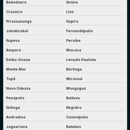
Bebedouro
Ibiúna
Cruzeiro
Lins
Pirassununga
Itapira
Jaboticabal
Fernandópolis
Itupeva
Peruíbe
Amparo
Mococa
Embu-Guaçu
Lençóis Paulista
Monte Mor
Bertioga
Tupã
Mirassol
Nova Odessa
Mongaguá
Penápolis
Boituva
Ibitinga
Registro
Andradina
Cosmópolis
Jaguariúna
Batatais