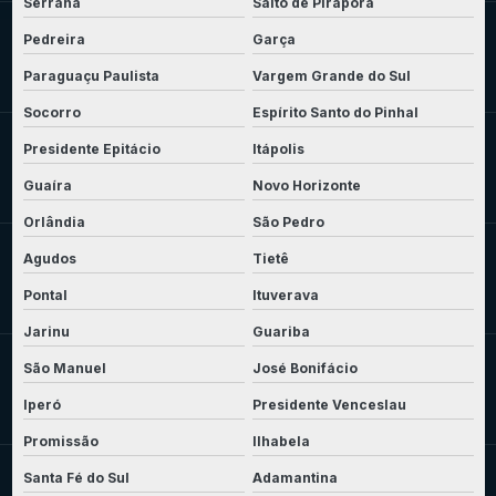
Serrana
Salto de Pirapora
Pedreira
Garça
Paraguaçu Paulista
Vargem Grande do Sul
Socorro
Espírito Santo do Pinhal
Presidente Epitácio
Itápolis
Guaíra
Novo Horizonte
Orlândia
São Pedro
Agudos
Tietê
Pontal
Ituverava
Jarinu
Guariba
São Manuel
José Bonifácio
Iperó
Presidente Venceslau
Promissão
Ilhabela
Santa Fé do Sul
Adamantina