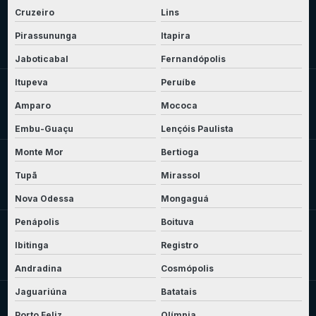
Cruzeiro
Lins
Pirassununga
Itapira
Jaboticabal
Fernandópolis
Itupeva
Peruíbe
Amparo
Mococa
Embu-Guaçu
Lençóis Paulista
Monte Mor
Bertioga
Tupã
Mirassol
Nova Odessa
Mongaguá
Penápolis
Boituva
Ibitinga
Registro
Andradina
Cosmópolis
Jaguariúna
Batatais
Porto Feliz
Olímpia