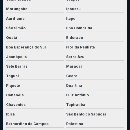
Morungaba
Ipaussu
Auriflama
Itapuí
São Simão
Ilha Comprida
Quatá
Eldorado
Boa Esperança do Sul
Flórida Paulista
Joanópolis
Serra Azul
Sete Barras
Maracaí
Taguaí
Cedral
Piquete
Duartina
Cananéia
Luiz Antônio
Chavantes
Tapiratiba
Ibirá
São Bento do Sapucaí
Bernardino de Campos
Palestina