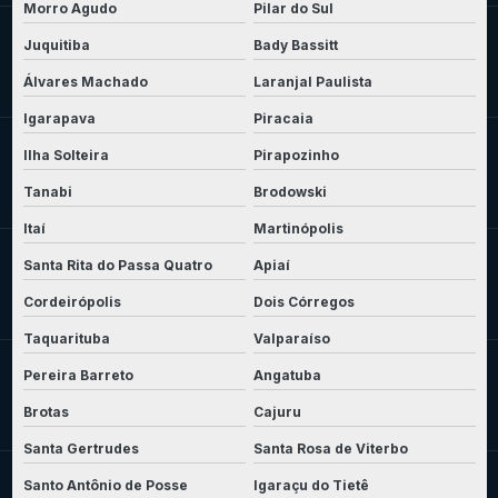
Morro Agudo
Pilar do Sul
Juquitiba
Bady Bassitt
Álvares Machado
Laranjal Paulista
Igarapava
Piracaia
Ilha Solteira
Pirapozinho
Tanabi
Brodowski
Itaí
Martinópolis
Santa Rita do Passa Quatro
Apiaí
Cordeirópolis
Dois Córregos
Taquarituba
Valparaíso
Pereira Barreto
Angatuba
Brotas
Cajuru
Santa Gertrudes
Santa Rosa de Viterbo
Santo Antônio de Posse
Igaraçu do Tietê