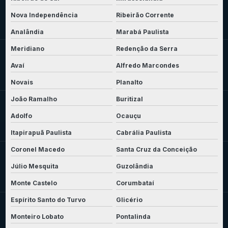
Nova Independência
Ribeirão Corrente
Analândia
Marabá Paulista
Meridiano
Redenção da Serra
Avaí
Alfredo Marcondes
Novais
Planalto
João Ramalho
Buritizal
Adolfo
Ocauçu
Itapirapuã Paulista
Cabrália Paulista
Coronel Macedo
Santa Cruz da Conceição
Júlio Mesquita
Guzolândia
Monte Castelo
Corumbataí
Espírito Santo do Turvo
Glicério
Monteiro Lobato
Pontalinda