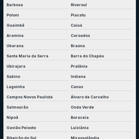
Barbosa
Riversul
Poloni
Piacatu
Guaimbê
Caiuá
Aramina
Coroados
Ubarana
Braúna
Santa Maria da Serra
Barra do Chapéu
Ubirajara
Pratânia
Sabino
Indiana
Lagoinha
Canas
Campos Novos Paulista
Álvaro de Carvalho
Salmourão
Onda Verde
Nipoã
Boraceia
Gavião Peixoto
Luiziânia
Ribeirão do Sul
Mirassolândia