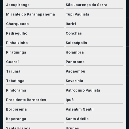
Jacupiranga
São Lourenço da Serra
Mirante do Paranapanema
Tupi Paulista
Charqueada
Itariri
Pedregulho
Conchas
Pinhalzinho
Salesópolis
Piratininga
Holambra
Guareí
Panorama
Tarumã
Pacaembu
Tabatinga
Severínia
Pindorama
Patrocínio Paulista
Presidente Bernardes
Ipuã
Borborema
Valentim Gentil
Itaporanga
Santa Adélia
Santa Branca
Urupês