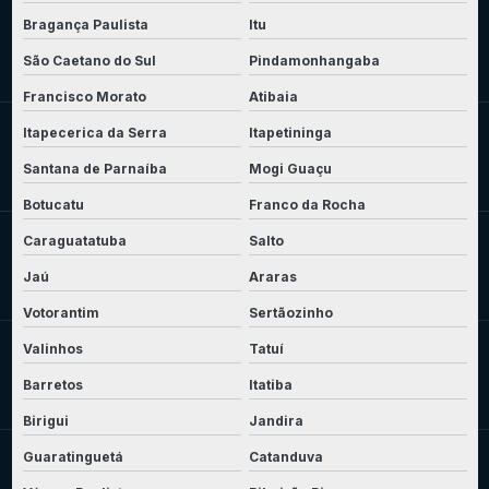
Bragança Paulista
Itu
São Caetano do Sul
Pindamonhangaba
Francisco Morato
Atibaia
Itapecerica da Serra
Itapetininga
Santana de Parnaíba
Mogi Guaçu
Botucatu
Franco da Rocha
Caraguatatuba
Salto
Jaú
Araras
Votorantim
Sertãozinho
Valinhos
Tatuí
Barretos
Itatiba
Birigui
Jandira
Guaratinguetá
Catanduva