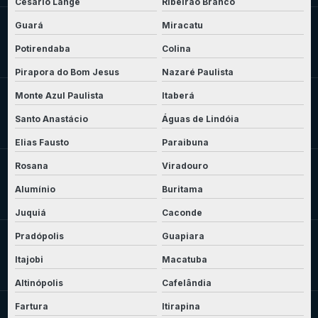
Cesário Lange
Ribeirão Branco
Guará
Miracatu
Potirendaba
Colina
Pirapora do Bom Jesus
Nazaré Paulista
Monte Azul Paulista
Itaberá
Santo Anastácio
Águas de Lindóia
Elias Fausto
Paraibuna
Rosana
Viradouro
Alumínio
Buritama
Juquiá
Caconde
Pradópolis
Guapiara
Itajobi
Macatuba
Altinópolis
Cafelândia
Fartura
Itirapina