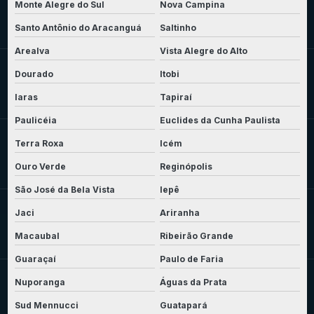
Monte Alegre do Sul
Nova Campina
Santo Antônio do Aracanguá
Saltinho
Arealva
Vista Alegre do Alto
Dourado
Itobi
Iaras
Tapiraí
Paulicéia
Euclides da Cunha Paulista
Terra Roxa
Icém
Ouro Verde
Reginópolis
São José da Bela Vista
Iepê
Jaci
Ariranha
Macaubal
Ribeirão Grande
Guaraçaí
Paulo de Faria
Nuporanga
Águas da Prata
Sud Mennucci
Guatapará