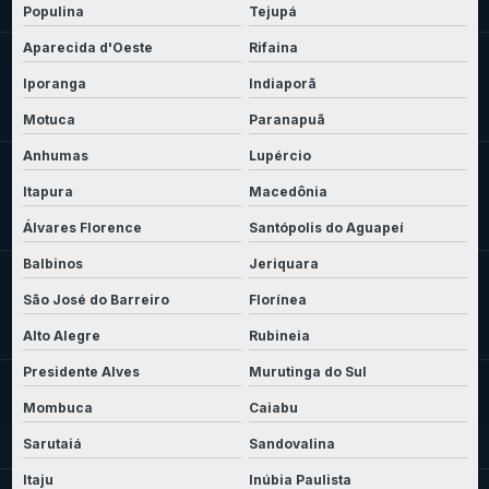
Populina
Tejupá
Aparecida d'Oeste
Rifaina
Iporanga
Indiaporã
Motuca
Paranapuã
Anhumas
Lupércio
Itapura
Macedônia
Álvares Florence
Santópolis do Aguapeí
Balbinos
Jeriquara
São José do Barreiro
Florínea
Alto Alegre
Rubineia
Presidente Alves
Murutinga do Sul
Mombuca
Caiabu
Sarutaiá
Sandovalina
Itaju
Inúbia Paulista