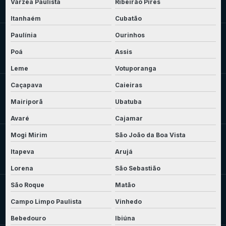
Várzea Paulista
Ribeirão Pires
Itanhaém
Cubatão
Paulínia
Ourinhos
Poá
Assis
Leme
Votuporanga
Caçapava
Caieiras
Mairiporã
Ubatuba
Avaré
Cajamar
Mogi Mirim
São João da Boa Vista
Itapeva
Arujá
Lorena
São Sebastião
São Roque
Matão
Campo Limpo Paulista
Vinhedo
Bebedouro
Ibiúna