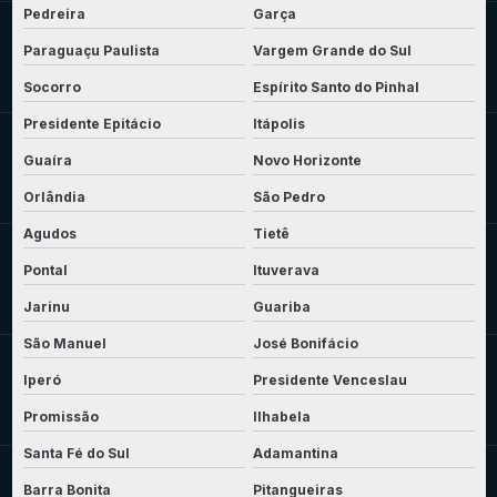
Pedreira
Garça
Paraguaçu Paulista
Vargem Grande do Sul
Socorro
Espírito Santo do Pinhal
Presidente Epitácio
Itápolis
Guaíra
Novo Horizonte
Orlândia
São Pedro
Agudos
Tietê
Pontal
Ituverava
Jarinu
Guariba
São Manuel
José Bonifácio
Iperó
Presidente Venceslau
Promissão
Ilhabela
Santa Fé do Sul
Adamantina
Barra Bonita
Pitangueiras