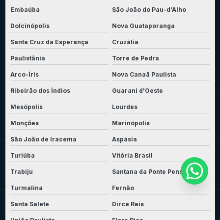
Embaúba
São João do Pau-d'Alho
Dolcinópolis
Nova Guataporanga
Santa Cruz da Esperança
Cruzália
Paulistânia
Torre de Pedra
Arco-Íris
Nova Canaã Paulista
Ribeirão dos Índios
Guarani d'Oeste
Mesópolis
Lourdes
Monções
Marinópolis
São João de Iracema
Aspásia
Turiúba
Vitória Brasil
Trabiju
Santana da Ponte Pensa
Turmalina
Fernão
Santa Salete
Dirce Reis