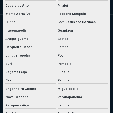
Capela do Alto
Pirajuí
Monte Aprazível
Teodoro Sampaio
Cunha
Bom Jesus dos Perdões
Iracemápolis
Guapiaçu
Araçariguama
Bastos
Cerqueira César
Tambaú
Junqueirópolis
Potim
Buri
Pompeia
Regente Feijó
Lucélia
Castilho
Palmital
Engenheiro Coelho
Miguelópolis
Nova Granada
Paranapanema
Pariquera-Açu
Itatinga