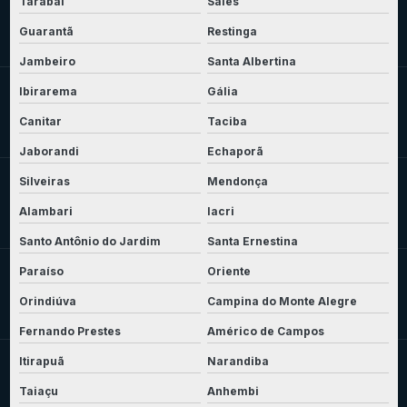
Tarabai
Sales
Guarantã
Restinga
Jambeiro
Santa Albertina
Ibirarema
Gália
Canitar
Taciba
Jaborandi
Echaporã
Silveiras
Mendonça
Alambari
Iacri
Santo Antônio do Jardim
Santa Ernestina
Paraíso
Oriente
Orindiúva
Campina do Monte Alegre
Fernando Prestes
Américo de Campos
Itirapuã
Narandiba
Taiaçu
Anhembi