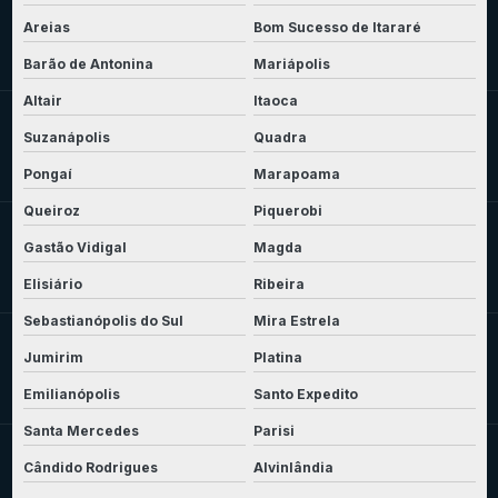
Areias
Bom Sucesso de Itararé
Barão de Antonina
Mariápolis
Altair
Itaoca
Suzanápolis
Quadra
Pongaí
Marapoama
Queiroz
Piquerobi
Gastão Vidigal
Magda
Elisiário
Ribeira
Sebastianópolis do Sul
Mira Estrela
Jumirim
Platina
Emilianópolis
Santo Expedito
Santa Mercedes
Parisi
Cândido Rodrigues
Alvinlândia