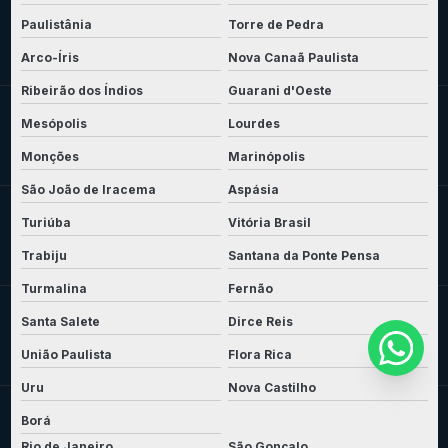
Paulistânia
Torre de Pedra
Arco-Íris
Nova Canaã Paulista
Ribeirão dos Índios
Guarani d'Oeste
Mesópolis
Lourdes
Monções
Marinópolis
São João de Iracema
Aspásia
Turiúba
Vitória Brasil
Trabiju
Santana da Ponte Pensa
Turmalina
Fernão
Santa Salete
Dirce Reis
União Paulista
Flora Rica
Uru
Nova Castilho
Borá
Rio de Janeiro
São Gonçalo