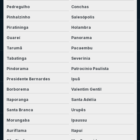
Pedregulho
Conchas
Pinhalzinho
Salesópolis
Piratininga
Holambra
Guareí
Panorama
Tarumã
Pacaembu
Tabatinga
Severínia
Pindorama
Patrocínio Paulista
Presidente Bernardes
Ipuã
Borborema
Valentim Gentil
Itaporanga
Santa Adélia
Santa Branca
Urupês
Morungaba
Ipaussu
Auriflama
Itapuí