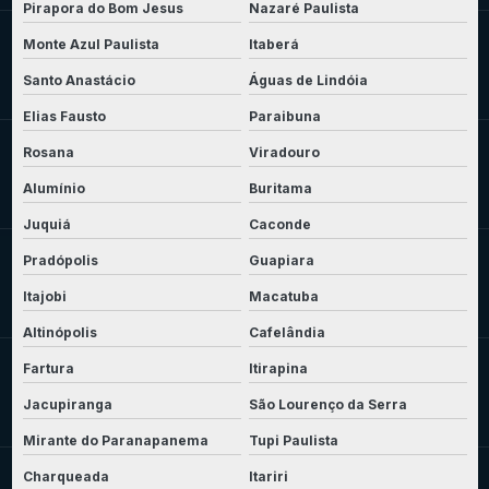
Pirapora do Bom Jesus
Nazaré Paulista
Monte Azul Paulista
Itaberá
Santo Anastácio
Águas de Lindóia
Elias Fausto
Paraibuna
Rosana
Viradouro
Alumínio
Buritama
Juquiá
Caconde
Pradópolis
Guapiara
Itajobi
Macatuba
Altinópolis
Cafelândia
Fartura
Itirapina
Jacupiranga
São Lourenço da Serra
Mirante do Paranapanema
Tupi Paulista
Charqueada
Itariri