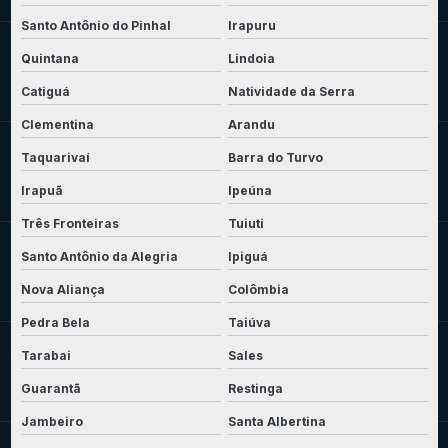
Santo Antônio do Pinhal
Irapuru
Quintana
Lindoia
Catiguá
Natividade da Serra
Clementina
Arandu
Taquarivaí
Barra do Turvo
Irapuã
Ipeúna
Três Fronteiras
Tuiuti
Santo Antônio da Alegria
Ipiguá
Nova Aliança
Colômbia
Pedra Bela
Taiúva
Tarabai
Sales
Guarantã
Restinga
Jambeiro
Santa Albertina