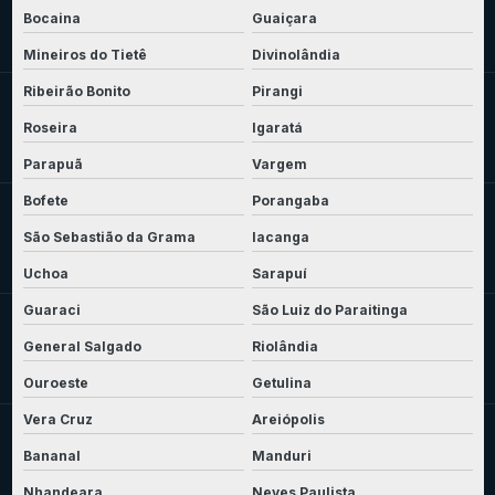
Bocaina
Guaiçara
Mineiros do Tietê
Divinolândia
Ribeirão Bonito
Pirangi
Roseira
Igaratá
Parapuã
Vargem
Bofete
Porangaba
São Sebastião da Grama
Iacanga
Uchoa
Sarapuí
Guaraci
São Luiz do Paraitinga
General Salgado
Riolândia
Ouroeste
Getulina
Vera Cruz
Areiópolis
Bananal
Manduri
Nhandeara
Neves Paulista