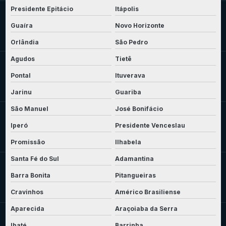
Presidente Epitácio
Itápolis
Guaíra
Novo Horizonte
Orlândia
São Pedro
Agudos
Tietê
Pontal
Ituverava
Jarinu
Guariba
São Manuel
José Bonifácio
Iperó
Presidente Venceslau
Promissão
Ilhabela
Santa Fé do Sul
Adamantina
Barra Bonita
Pitangueiras
Cravinhos
Américo Brasiliense
Aparecida
Araçoiaba da Serra
Ibaté
Barrinha