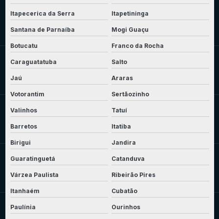
Itapecerica da Serra
Itapetininga
Santana de Parnaíba
Mogi Guaçu
Botucatu
Franco da Rocha
Caraguatatuba
Salto
Jaú
Araras
Votorantim
Sertãozinho
Valinhos
Tatuí
Barretos
Itatiba
Birigui
Jandira
Guaratinguetá
Catanduva
Várzea Paulista
Ribeirão Pires
Itanhaém
Cubatão
Paulínia
Ourinhos