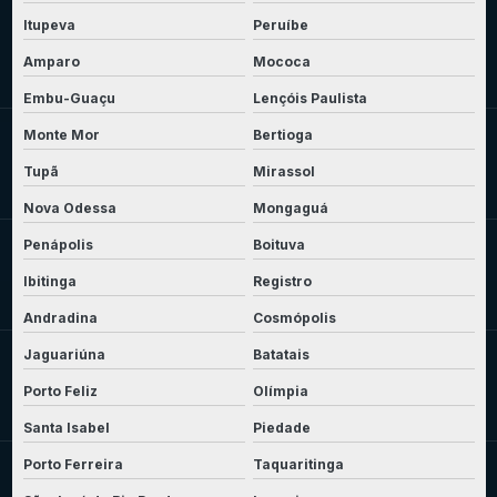
Itupeva
Peruíbe
Amparo
Mococa
Embu-Guaçu
Lençóis Paulista
Monte Mor
Bertioga
Tupã
Mirassol
Nova Odessa
Mongaguá
Penápolis
Boituva
Ibitinga
Registro
Andradina
Cosmópolis
Jaguariúna
Batatais
Porto Feliz
Olímpia
Santa Isabel
Piedade
Porto Ferreira
Taquaritinga