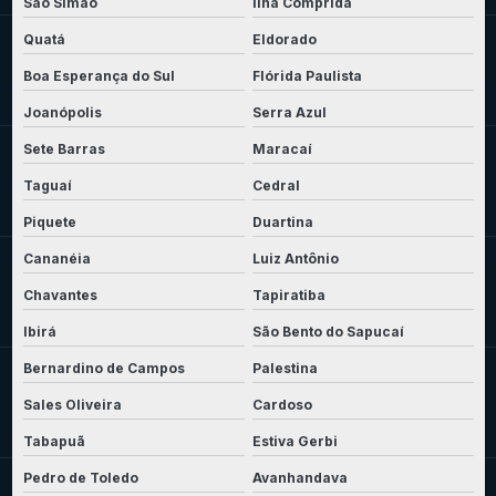
São Simão
Ilha Comprida
Quatá
Eldorado
Boa Esperança do Sul
Flórida Paulista
Joanópolis
Serra Azul
Sete Barras
Maracaí
Taguaí
Cedral
Piquete
Duartina
Cananéia
Luiz Antônio
Chavantes
Tapiratiba
Ibirá
São Bento do Sapucaí
Bernardino de Campos
Palestina
Sales Oliveira
Cardoso
Tabapuã
Estiva Gerbi
Pedro de Toledo
Avanhandava