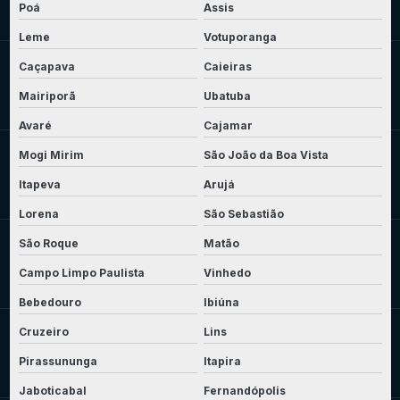
Poá
Assis
Leme
Votuporanga
Caçapava
Caieiras
Mairiporã
Ubatuba
Avaré
Cajamar
Mogi Mirim
São João da Boa Vista
Itapeva
Arujá
Lorena
São Sebastião
São Roque
Matão
Campo Limpo Paulista
Vinhedo
Bebedouro
Ibiúna
Cruzeiro
Lins
Pirassununga
Itapira
Jaboticabal
Fernandópolis