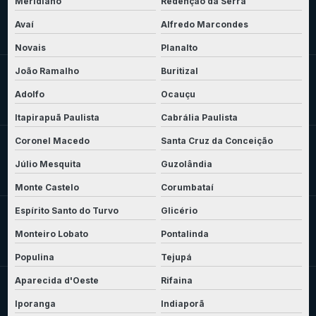
Meridiano
Redenção da Serra
Avaí
Alfredo Marcondes
Novais
Planalto
João Ramalho
Buritizal
Adolfo
Ocauçu
Itapirapuã Paulista
Cabrália Paulista
Coronel Macedo
Santa Cruz da Conceição
Júlio Mesquita
Guzolândia
Monte Castelo
Corumbataí
Espírito Santo do Turvo
Glicério
Monteiro Lobato
Pontalinda
Populina
Tejupá
Aparecida d'Oeste
Rifaina
Iporanga
Indiaporã