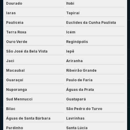
Dourado
Itobi
Iaras
Tapiraí
Paulicéia
Euclides da Cunha Paulista
Terra Roxa
Icém
Ouro Verde
Reginópolis
São José da Bela Vista
Iepê
Jaci
Ariranha
Macaubal
Ribeirão Grande
Guaraçaí
Paulo de Faria
Nuporanga
Águas da Prata
Sud Mennucci
Guatapará
Bilac
São Pedro do Turvo
Águas de Santa Bárbara
Lavrinhas
Pardinho
Santa Lúcia