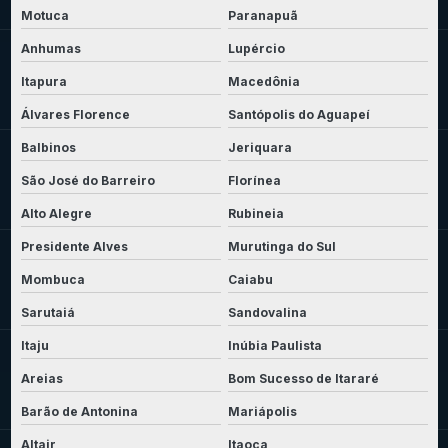
Motuca
Paranapuã
Anhumas
Lupércio
Itapura
Macedônia
Álvares Florence
Santópolis do Aguapeí
Balbinos
Jeriquara
São José do Barreiro
Florínea
Alto Alegre
Rubineia
Presidente Alves
Murutinga do Sul
Mombuca
Caiabu
Sarutaiá
Sandovalina
Itaju
Inúbia Paulista
Areias
Bom Sucesso de Itararé
Barão de Antonina
Mariápolis
Altair
Itaoca