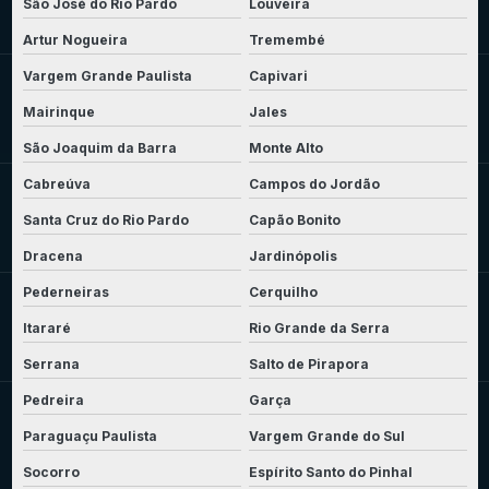
São José do Rio Pardo
Louveira
Artur Nogueira
Tremembé
Vargem Grande Paulista
Capivari
Mairinque
Jales
São Joaquim da Barra
Monte Alto
Cabreúva
Campos do Jordão
Santa Cruz do Rio Pardo
Capão Bonito
Dracena
Jardinópolis
Pederneiras
Cerquilho
Itararé
Rio Grande da Serra
Serrana
Salto de Pirapora
Pedreira
Garça
Paraguaçu Paulista
Vargem Grande do Sul
Socorro
Espírito Santo do Pinhal