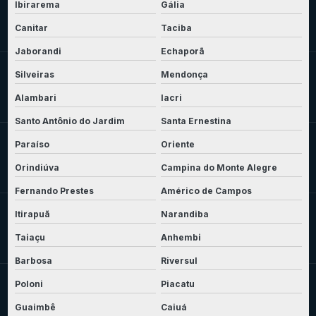
Ibirarema
Gália
Canitar
Taciba
Jaborandi
Echaporã
Silveiras
Mendonça
Alambari
Iacri
Santo Antônio do Jardim
Santa Ernestina
Paraíso
Oriente
Orindiúva
Campina do Monte Alegre
Fernando Prestes
Américo de Campos
Itirapuã
Narandiba
Taiaçu
Anhembi
Barbosa
Riversul
Poloni
Piacatu
Guaimbê
Caiuá