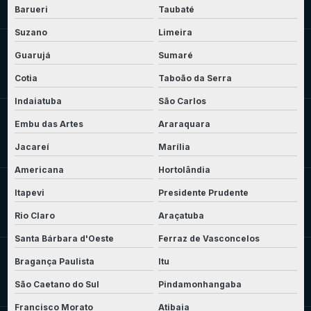
Barueri
Taubaté
Suzano
Limeira
Guarujá
Sumaré
Cotia
Taboão da Serra
Indaiatuba
São Carlos
Embu das Artes
Araraquara
Jacareí
Marília
Americana
Hortolândia
Itapevi
Presidente Prudente
Rio Claro
Araçatuba
Santa Bárbara d'Oeste
Ferraz de Vasconcelos
Bragança Paulista
Itu
São Caetano do Sul
Pindamonhangaba
Francisco Morato
Atibaia