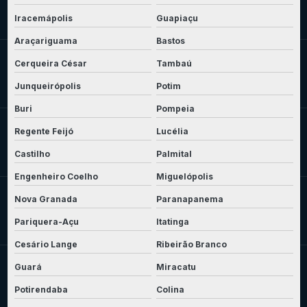
Iracemápolis
Guapiaçu
Araçariguama
Bastos
Cerqueira César
Tambaú
Junqueirópolis
Potim
Buri
Pompeia
Regente Feijó
Lucélia
Castilho
Palmital
Engenheiro Coelho
Miguelópolis
Nova Granada
Paranapanema
Pariquera-Açu
Itatinga
Cesário Lange
Ribeirão Branco
Guará
Miracatu
Potirendaba
Colina